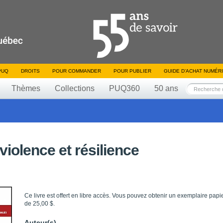
PUQ
DROITS
POUR COMMANDER
POUR PUBLIER
GUIDE D’ACHAT NUMÉR
Thèmes
Collections
PUQ360
50 ans
violence et résilience
Ce livre est offert en libre accès. Vous pouvez obtenir un exemplaire papi
de 25,00 $.
Auteur(s)