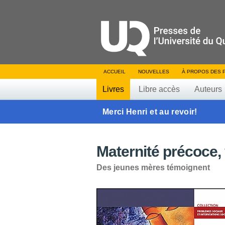
ACCUEIL
NOUVELLES
À PROPOS DES 
Livres
Libre accès
Auteurs
Merci Henri et au revoir!
Maternité précoce, 
Des jeunes mères témoignent