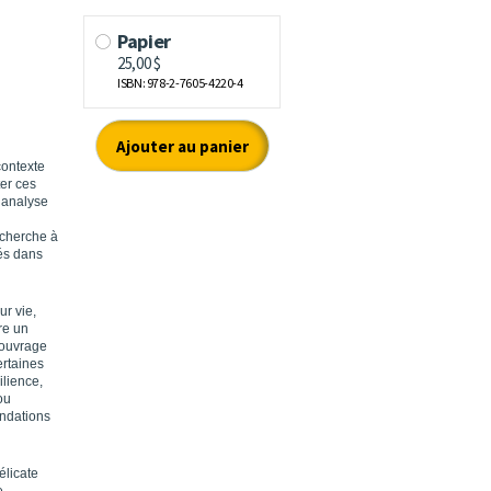
ontexte
ter ces
l’analyse
 cherche à
és dans
ur vie,
re un
 ouvrage
ertaines
ilience,
ou
andations
élicate