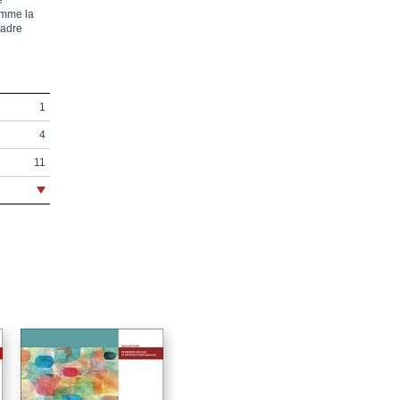
e
comme la
cadre
1
4
11
15
17
21
23
27
33
45
59