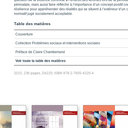
question de la violence commise à l’endroit des femmes lors de la périod
périnatale, mais aussi faire réfléchir à l’importance d’un concept positif 
résilience pour appréhender des réalités qui se situent à l’extérieur d’un 
normatif jugé socialement acceptable.
Table des matières
Couverture
Collection Problèmes sociaux et interventions sociales
Préface de Claire Chamberland
Remerciements
Voir toute la table des matières
Table des matières
2015, 236 pages, D4220, ISBN 978-2-7605-4220-4
Liste des figures et tableaux
Introduction
Chapitre 1 - L’élaboration du projet
Chapitre 2 - Qu’est-ce que la résilience ? : quelques clés de lecture
Chapitre 3 - Pourquoi la violence lors de la grossesse et la maternité
précoce sont-elles des adversités ?
Chapitre 4 - Le cadre conceptuel