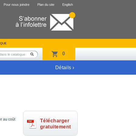
Pour nous joindre
Plan du site
English
IQUE
0
Détails ›
er au coût
Télécharger
gratuitement