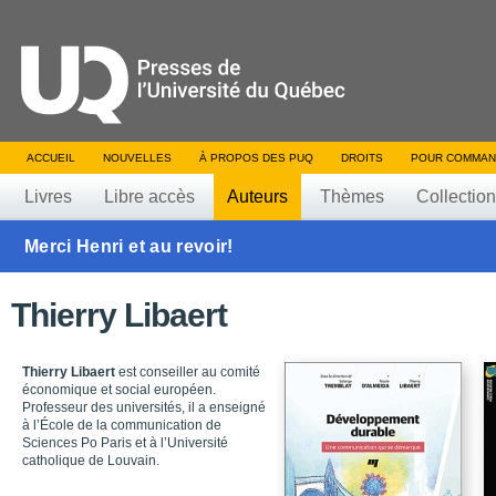
ACCUEIL
NOUVELLES
À PROPOS DES PUQ
DROITS
POUR COMMAN
Livres
Libre accès
Auteurs
Thèmes
Collectio
Merci Henri et au revoir!
Thierry Libaert
Thierry Libaert
est conseiller au comité
économique et social européen.
Professeur des universités, il a enseigné
à l’École de la communication de
Sciences Po Paris et à l’Université
catholique de Louvain.