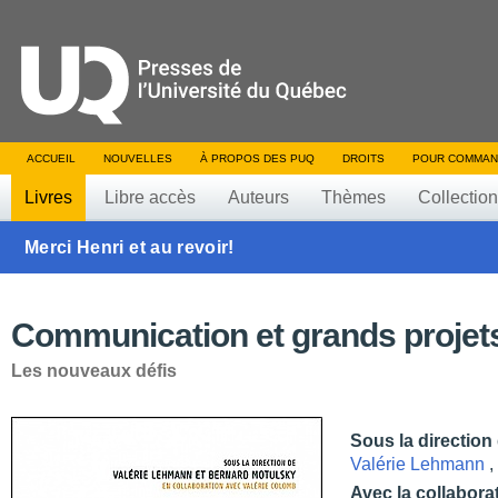
ACCUEIL
NOUVELLES
À PROPOS DES PUQ
DROITS
POUR COMMAN
Livres
Libre accès
Auteurs
Thèmes
Collectio
Merci Henri et au revoir!
Communication et grands projet
Les nouveaux défis
Sous la direction
Valérie Lehmann
,
Avec la collabora