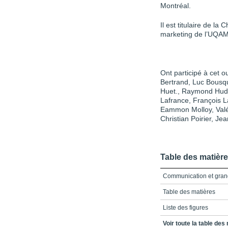
Montréal.
Il est titulaire de l
marketing de l’UQAM
Ont participé à cet 
Bertrand, Luc Bousqu
Huet., Raymond Hudo
Lafrance, François L
Eammon Molloy, Valé
Christian Poirier, Je
Table des matièr
Communication et grand
Table des matières
Liste des figures
Liste des tableaux
Voir toute la table des