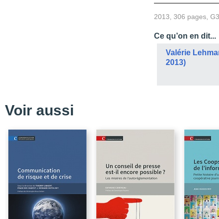
Avant-propos
2013, 306 pages, G
Partie 1. Identités, ima
Ce qu’on en dit...
Chapitre 1. De Manic-5
Valérie Lehma
Chapitre 2. Projets à g
2013)
Chapitre 3. De l'immobi
Partie 2. Pratiques de
Chapitre 4. Les médias
Voir aussi
Chapitre 5. La communi
Chapitre 6. Communicati
Chapitre 7. Pouvoir, co
Partie 3. Gouvernance, 
Chapitre 8. Désolé, plu
Chapter 9. The Govern
Chapitre 10. L'impact d
planification sur la pe