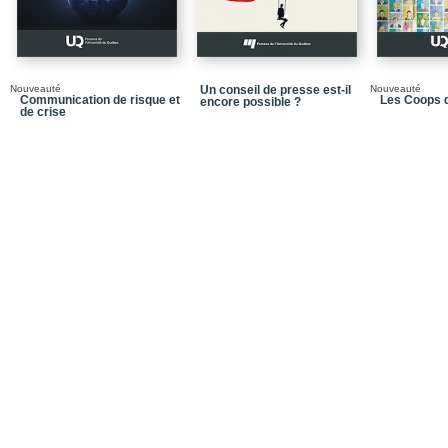
Chapitre 11. Les grand
Partie 4. Identités, ima
Chapitre 12. Le « grand
Nouveauté
Un conseil de presse est-il
Nouveauté
Communication de risque et
Les Coops d
encore possible ?
de crise
Chapitre 13. De Germin
Chapitre 14. Perception,
Chapitre 15. La science
naturelles
Notices biographiques
Quatrième de couvertu