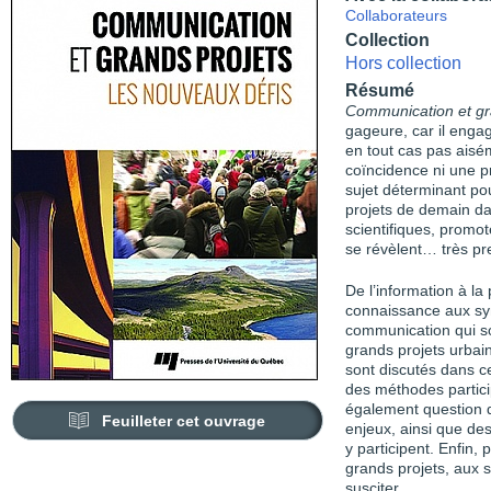
Collaborateurs
Collection
Hors collection
Résumé
Communication et gr
gageure, car il enga
en tout cas pas aisém
coïncidence ni une pr
sujet déterminant pou
projets de demain da
scientifiques, promot
se révèlent… très pr
De l’information à la 
connaissance aux sym
communication qui son
grands projets urbain
sont discutés dans c
des méthodes particip
également question d
Feuilleter cet ouvrage
enjeux, ainsi que des
y participent. Enfin, 
grands projets, aux s
susciter.