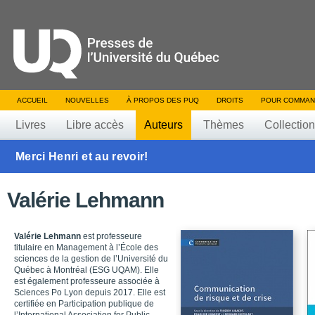
ACCUEIL
NOUVELLES
À PROPOS DES PUQ
DROITS
POUR COMMAN
Livres
Libre accès
Auteurs
Thèmes
Collectio
Merci Henri et au revoir!
Valérie Lehmann
Valérie Lehmann
est professeure
titulaire en Management à l’École des
sciences de la gestion de l’Université du
Québec à Montréal (ESG UQAM). Elle
est également professeure associée à
Sciences Po Lyon depuis 2017. Elle est
certifiée en Participation publique de