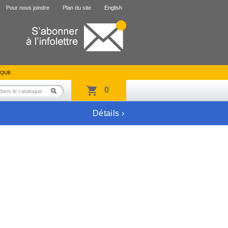
Pour nous joindre
Plan du site
English
IQUE
0
Détails ›