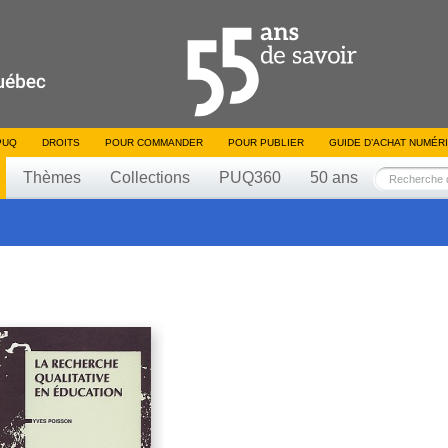
PUQ
DROITS
POUR COMMANDER
POUR PUBLIER
GUIDE D’ACHAT NUMÉR
Thèmes
Collections
PUQ360
50 ans