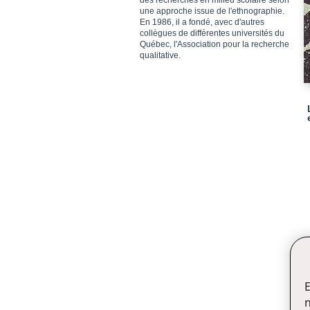
des recherches en milieu scolaire selon
une approche issue de l'ethnographie.
En 1986, il a fondé, avec d'autres
collègues de différentes universités du
Québec, l'Association pour la recherche
qualitative.
E
n