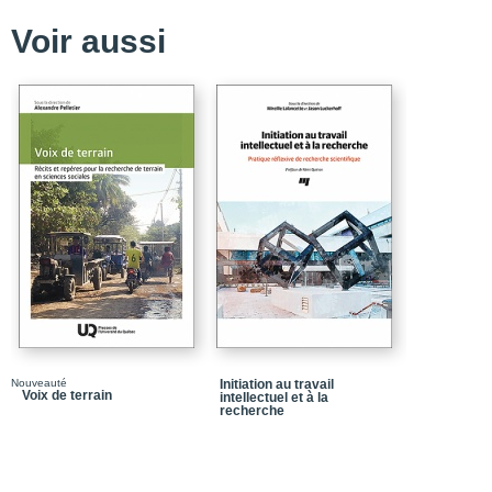
Partie 1_Présentation d
Voir aussi
Chapitre 1_Recherche q
Chapitre 2_Familles de 
Chapitre 3_Raison d’êtr
Chapitre 4_Choix d’une
Partie 2_Technique et p
Chapitre 5_Recherche q
Chapitre 6_Observation 
Chapitre 7_Entrevues s
Chapitre 8_Analyse de
Chapitre 9_Rédaction d
Nouveauté
Initiation au travail
Partie 3_Aspects de la 
Voix de terrain
intellectuel et à la
recherche
Chapitre 10_Séminaires
Conclusion générale
Appendice 1_Onze sémin