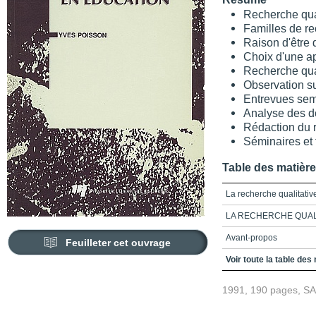
Recherche qual
Familles de re
Raison d'être 
Choix d'une ap
Recherche qual
Observation sur
Entrevues sem
Analyse des 
Rédaction du 
Séminaires et 
Table des matièr
La recherche qualitativ
LA RECHERCHE QUAL
Avant-propos
Feuilleter cet ouvrage
Remerciements
Voir toute la table des
Table des matières
1991, 190 pages, S
Introduction