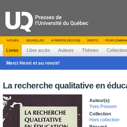
ACCUEIL
NOUVELLES
À PROPOS DES PUQ
DROITS
POUR COMMAN
Livres
Libre accès
Auteurs
Thèmes
Collectio
Merci Henri et au revoir!
La recherche qualitative en éduc
Auteur(s)
Yves Poisson
Collection
Hors collection
Résumé