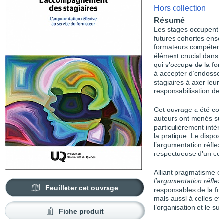
Hors collection
Résumé
Les stages occupent u
futures cohortes ens
formateurs compéten
élément crucial dans
qui s’occupe de la f
à accepter d’endosser
stagiaires à axer leur
responsabilisation de 
Cet ouvrage a été co
auteurs ont menés su
particulièrement inté
la pratique. Le dispo
l’argumentation réfle
respectueuse d’un c
Alliant pragmatisme 
l’argumentation réfle
Feuilleter cet ouvrage
responsables de la f
mais aussi à celles 
l’organisation et le s
Fiche produit