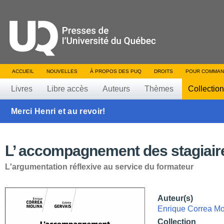
ACCUEIL
NOUVELLES
À PROPOS DES PUQ
DROITS
POUR COMMAN
Livres
Libre accès
Auteurs
Thèmes
Collectio
Merci Henri et au revoir!
L’ accompagnement des stagiair
L'argumentation réflexive au service du formateur
Auteur(s)
Enrique Correa Mo
Collection