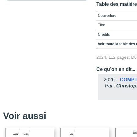
Table des matièr
Couverture
Titre
Crédits
Table des matières
Voir toute la table des
Liste des figures
2024, 112 pages, D
Liste des tableaux
Ce qu’on en dit...
Introduction
2026 -
COMPT
Les origines de l’ouvra
Par :
Christo
Le pourquoi de l’ouvra
Chapitre 1 / Le contexte
Un contexte de formatio
Voir aussi
Le stage, une occasion 
Des concepts en jeu