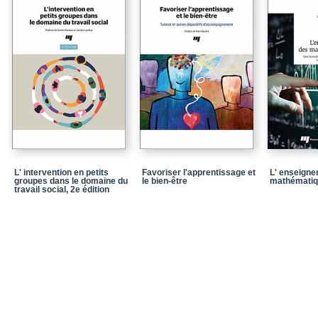
L’alternance et la cofor
La compétence et son
La réflexion (pratique r
Le développement ident
…et le développement id
La tension entre une ide
L’accompagnement
Chapitre 2 / Un dispos
L' intervention en petits
Favoriser l'apprentissage et
L' enseign
Former en explicitant
groupes dans le domaine du
le bien-être
mathémati
travail social, 2e édition
Des savoirs à rendre d
Une approche pour rend
Un dispositif soutenant l
l’argumentation réflexi
L’argumentation réflexi
Quelques observations a