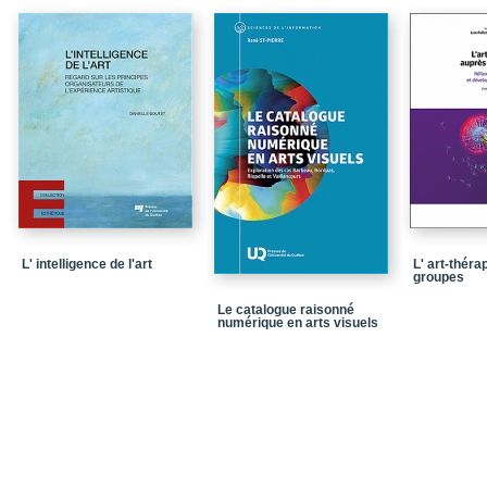
En guise de conclusion
Bibliographie
Puissances du faux et i
présence
Puissances du faux
De l’inquiétante étrang
Double virtuel et captu
Corps hybrides, corps 
L' intelligence de l'art
L' art-théra
Bibliographie
groupes
Le catalogue raisonné
L’occupation du virtuel :
numérique en arts visuels
L’imaginaire objectif
Conclusion : le grand 
Bibliographie
La solitude des machin
Personnes