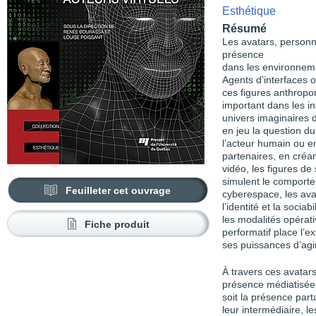
Esthétique
Résumé
Les avatars, personn
présence
dans les environneme
Agents d’interfaces 
ces figures anthropo
important dans les in
univers imaginaires
en jeu la question du
l’acteur humain ou en
partenaires, en créan
vidéo, les figures d
simulent le comporte
Feuilleter cet ouvrage
cyberespace, les avat
l’identité et la sociab
les modalités opérati
Fiche produit
performatif place l’e
ses puissances d’agi
À travers ces avatars
présence médiatisée 
soit la présence par
leur intermédiaire, l