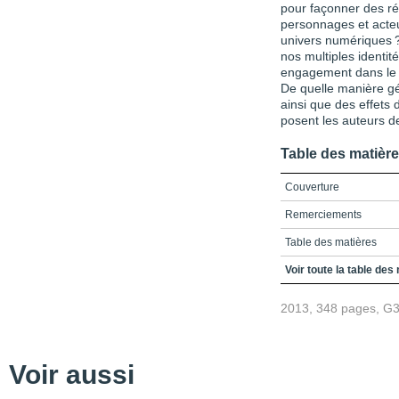
pour façonner des ré
personnages et acteur
univers numériques ?
nos multiples identit
engagement dans le 
De quelle manière gé
ainsi que des effets
posent les auteurs d
Table des matièr
Couverture
Remerciements
Table des matières
Prolifération des avata
Voir toute la table des
dans les environnements
2013, 348 pages, G
Avatars et personnages 
Nature algorithmique e
Capacité d’agir de l’acte
Voir aussi
Expérience de l’utilisat