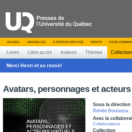
ACCUEIL
NOUVELLES
À PROPOS DES PUQ
DROITS
POUR COMMAN
Livres
Libre accès
Auteurs
Thèmes
Collectio
Merci Henri et au revoir!
Avatars, personnages et acteurs 
Sous la direction
Renée Bourassa
,
Avec la collabora
Collaborateurs
Collection