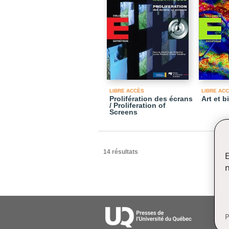
LIBRE ACCÈS
LIBRE AC
Prolifération des écrans
Art et 
/ Proliferation of
Screens
14 résultats
E
n
P