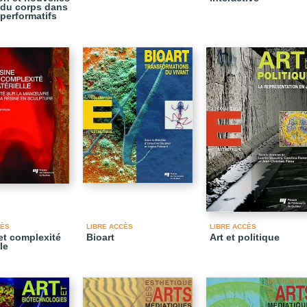
s du corps dans
 performatifs
CÈS
LIBRE ACCÈS
LIBRE ACCÈS
et complexité
Bioart
Art et politique
le