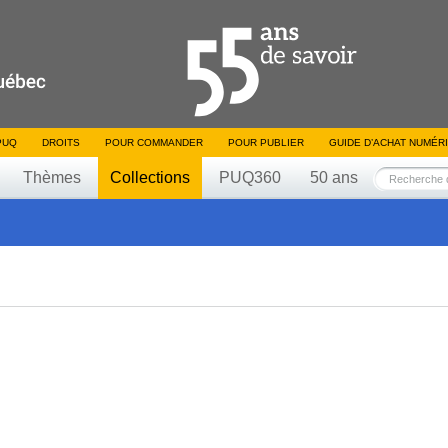
PUQ
DROITS
POUR COMMANDER
POUR PUBLIER
GUIDE D’ACHAT NUMÉR
Thèmes
Collections
PUQ360
50 ans