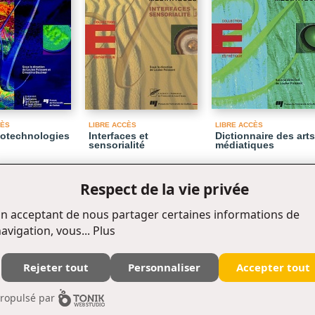
CÈS
LIBRE ACCÈS
LIBRE ACCÈS
biotechnologies
Interfaces et
Dictionnaire des arts
sensorialité
médiatiques
Respect de la vie privée
n acceptant de nous partager certaines informations de
avigation, vous...
Plus
Rejeter tout
Personnaliser
Accepter tout
Édifice Fleurie, 480, de La Chapelle, bureau F015, Québec (Québec) Canada G1K 0B6
ropulsé par
Tél. : (418) 657-4399 Téléc. : (418) 657-2096 puq@puq.ca