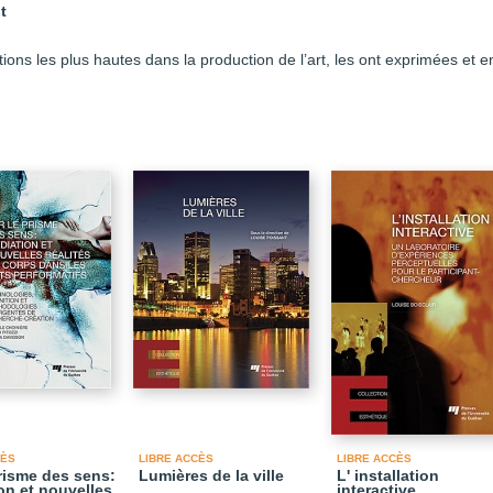
t
ons les plus hautes dans la production de l’art, les ont exprimées et 
CÈS
LIBRE ACCÈS
LIBRE ACCÈS
prisme des sens:
Lumières de la ville
L' installation
on et nouvelles
interactive