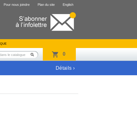
Pour nous joindre
Plan du site
English
IQUE
0
Détails ›