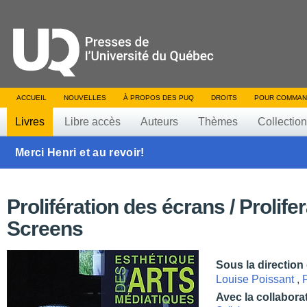
ACCUEIL
NOUVELLES
À PROPOS DES PUQ
DROITS
POUR COMMAN
Livres
Libre accès
Auteurs
Thèmes
Collectio
Merci Henri et au revoir!
Prolifération des écrans / Prolifer
Screens
Sous la direction
Louise Poissant
,
Avec la collabora