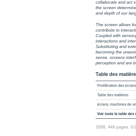
collaborate and act 
the screen determin
and depth of our la
The screen allows for
contribute to interac
Coupled with sensory
interactions and inte
Substituting and ext
becoming the unavoid
sense, screens inter
perception and are b
Table des matièr
Prolifération des écrans
Table des matières
écrans, machines de vi
proliferation of screens
Voir toute la table des
l'oeil et la main, l'écran
2008, 448 pages, G
Vision périphérique