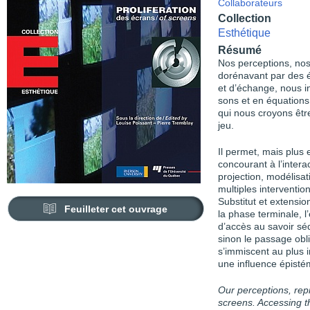
Collaborateurs
Collection
Esthétique
Résumé
Nos perceptions, nos 
dorénavant par des 
et d’échange, nous i
sons et en équations
qui nous croyons être
jeu.
Il permet, mais plus 
concourant à l’interac
projection, modélisati
multiples interventio
Substitut et extension
Feuilleter cet ouvrage
la phase terminale, l
d’accès au savoir séd
sinon le passage obl
s’immiscent au plus i
une influence épistém
Our perceptions, rep
screens. Accessing 