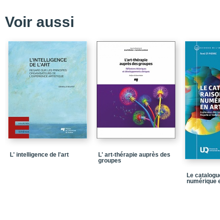
Dueling Images
Voir aussi
L'écran manifeste
Répétition des limites
L'horizon intégral
Augmented Reality
La perméabilité de l'éc
Multiple Screens
Empathie, imagination 
Les métaphores de l'éc
Écrans et enseignemen
L' intelligence de l'art
L' art-thérapie auprès des
groupes
L'Aquarium
Le catalogu
Construction pour écran
numérique e
Écran quadripartite et p
Vilém Flusser