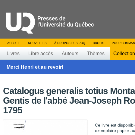
ACCUEIL
NOUVELLES
À PROPOS DES PUQ
DROITS
POUR COMMAN
Livres
Libre accès
Auteurs
Thèmes
Collectio
Merci Henri et au revoir!
Catalogus generalis totius Mon
Gentis de l'abbé Jean-Joseph Ro
1795
Ce livre est disponib
exemplaire papier au