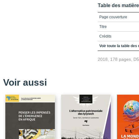
Table des matièr
Page couverture
Titre
Crédits
Remerciements
Voir toute la table des
Table des matières
2018, 178 pages, D
Liste des figures
Liste des tableaux
Voir aussi
Liste des sigles
Introduction
Description du manuscr
Les actes religieux
La structure du contenu
Les différents registres