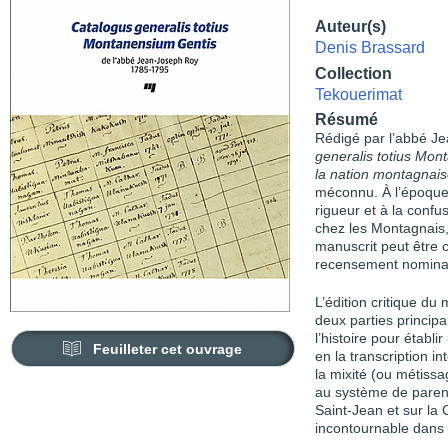
Auteur(s)
Denis Brassard
Collection
Tekouerimat
Résumé
Rédigé par l’abbé J
generalis totius Mon
la nation montagnai
méconnu. À l’époque
rigueur et à la confu
chez les Montagnais, 
manuscrit peut être
recensement nominatif
L’édition critique d
deux parties principa
l’histoire pour établ
Feuilleter cet ouvrage
en la transcription 
la mixité (ou métiss
au système de paren
Sa
int-Jean et sur l
incontournable dans 