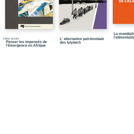
Les sites de rassemble
Langues utilisées
Les premiers contacts 
L’apprentissage de la l
La mondiali
l'alimentati
Libre accès
L' alternative patrimoniale
La langue innue chez le
Penser les impensés de
des Iyiyiwch
l'émergence en Afrique
Histoire du manuscrit
Les origines du Catalo
Les mentions historiqu
Auteur du Catalogue
Les origines familiales
La carrière ecclésiasti
Les missions dans les 
Le prêtre de paroisse
Les postes de traite et 
Contexte historique et