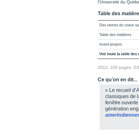
l’Université du Québ
Table des matièr
Des veines du coeur a
Table des matières
Avant-propos
Introduction - Aqqaluk 
Voir toute la table des
Des veines du coeur a
2012, 100 pages, G
Chronologie
Ce qu’on en dit...
Médiagraphie d'Aqqalu
« Le recueil d’
Autres titres parus dans
classiques de l
fenêtre ouverte
génération eng
amerindiennes