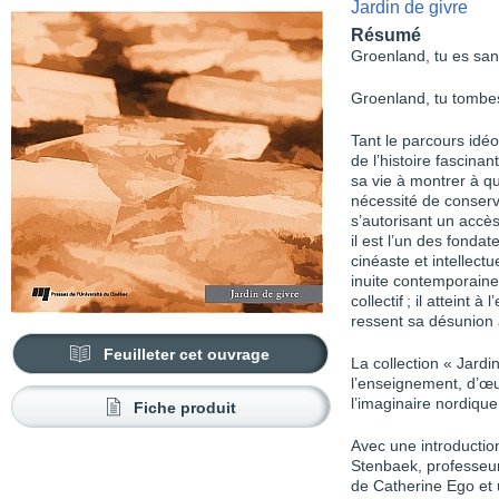
Jardin de givre
Résumé
Groenland, tu es san
Groenland, tu tombes à
Tant le parcours idé
de l’histoire fascina
sa vie à montrer à qu
nécessité de conserve
s’autorisant un accès
il est l’un des fonda
cinéaste et intellectu
inuite contemporaine
collectif ; il attein
ressent sa désunion
Feuilleter cet ouvrage
La collection « Jardin
l’enseignement, d’œuv
l’imaginaire nordique,
Fiche produit
Avec une introductio
Stenbaek, professeure
de Catherine Ego et 