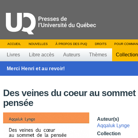
ACCUEIL
NOUVELLES
À PROPOS DES PUQ
DROITS
POUR COMMAN
Livres
Libre accès
Auteurs
Thèmes
Collectio
Merci Henri et au revoir!
Des veines du coeur au sommet 
pensée
Auteur(s)
Aqqaluk Lynge
Collection