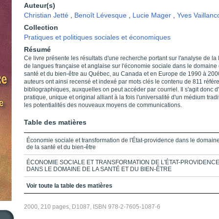
Auteur(s)
Christian Jetté
,
Benoît Lévesque
,
Lucie Mager
,
Yves Vaillanc
Collection
Pratiques et politiques sociales et économiques
Résumé
Ce livre présente les résultats d'une recherche portant sur l'analyse de la l
de langues française et anglaise sur l'économie sociale dans le domaine 
santé et du bien-être au Québec, au Canada et en Europe de 1990 à 200
auteurs ont ainsi recensé et indexé par mots clés le contenu de 811 référ
bibliographiques, auxquelles on peut accéder par courriel. Il s'agit donc d'
pratique, unique et original alliant à la fois l'universalité d'un médium tradi
les potentialités des nouveaux moyens de communications.
Table des matières
Économie sociale et transformation de l'État-providence dans le domain
de la santé et du bien-être
ÉCONOMIE SOCIALE ET TRANSFORMATION DE L'ÉTAT-PROVIDENC
DANS LE DOMAINE DE LA SANTÉ ET DU BIEN-ÊTRE
Remerciements
Voir toute la table des matières
Introduction
2000, 210 pages, D1087, ISBN 978-2-7605-1087-6
Chapitre 1_L'économie sociale: problématique et méthodologie