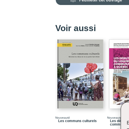
Feuilleter cet ouvrage
Voir aussi
Nouveauté
Nouveauté
Les communs culturels
Les débuts
E
communaut