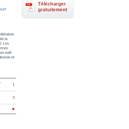
Télécharger
ourt
gratuitement
ittérature
de la
0. Les
ences
un outil
tionnel et
e
1
E
3
7
9
17