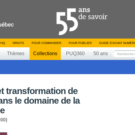
PUQ
DROITS
POUR COMMANDER
POUR PUBLIER
GUIDE D’ACHAT NUMÉR
Thèmes
Collections
PUQ360
50 ans
t transformation de
ans le domaine de la
re
000)