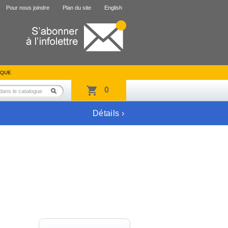
Pour nous joindre
Plan du site
English
IQUE
0
Détails ›