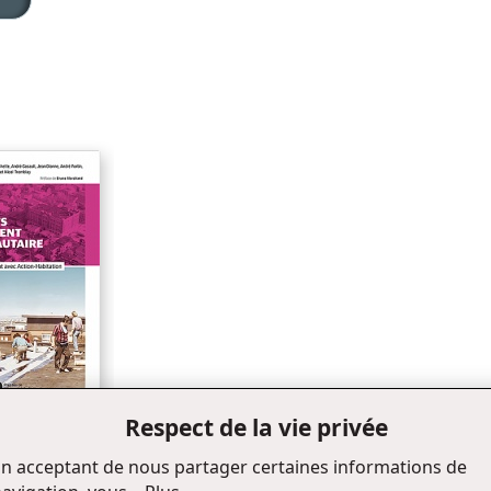
Chapitre 2_L'analyse des résultats de la recherche
Conclusion
Bibliographie
Index thématique
Annexe: le carnet de bord
Table des matières
Liste des tableaux
Liste des figures
Respect de la vie privée
 du logement
n acceptant de nous partager certaines informations de
aire à Québec