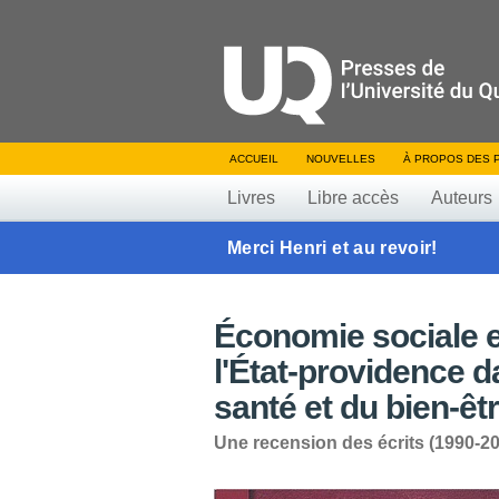
ACCUEIL
NOUVELLES
À PROPOS DES 
Livres
Libre accès
Auteurs
Merci Henri et au revoir!
Économie sociale e
l'État-providence d
santé et du bien-êt
Une recension des écrits (1990-2