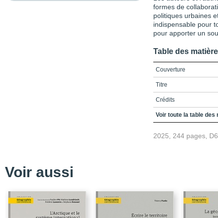
formes de collaborati
politiques urbaines e
indispensable pour t
pour apporter un souf
Table des matièr
Couverture
Titre
Crédits
Remerciements
Voir toute la table des
Table des matières
2025, 244 pages, D
Liste des figures
Liste des tableaux
Voir aussi
Introduction
Chapitre 1 / Communs c
Chapitre 2 / Le quartier
transformation territoria