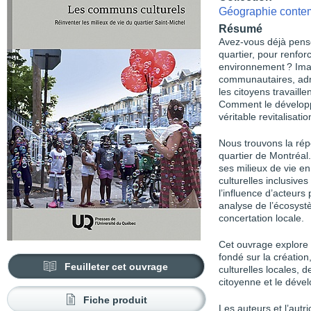
Géographie conte
Résumé
Avez-vous déjà pensé
quartier, pour renforc
environnement ? Ima
communautaires, admin
les citoyens travaill
Comment le développe
véritable revitalisatio
Nous trouvons la rép
quartier de Montréal.
ses milieux de vie en
culturelles inclusives
l’influence d’acteurs 
analyse de l’écosyst
concertation locale.
Cet ouvrage explore 
fondé sur la création
Feuilleter cet ouvrage
culturelles locales, d
citoyenne et le dével
Fiche produit
Les auteurs et l’autri