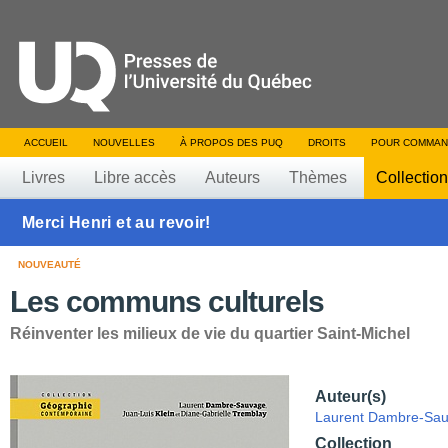
ACCUEIL
NOUVELLES
À PROPOS DES PUQ
DROITS
POUR COMMAN
Livres
Libre accès
Auteurs
Thèmes
Collectio
Merci Henri et au revoir!
NOUVEAUTÉ
Les communs culturels
Réinventer les milieux de vie du quartier Saint-Michel
Auteur(s)
Laurent Dambre-Sa
Collection