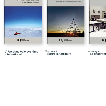
Chapitre 3 / Portrait cul
Chapitre 4 / La Table de
culturelle collective
Chapitre 5 / Les fruits d
Chapitre 6 / Communs cu
socioterritorial
Conclusion
Bibliographie
L' Arctique et le système
Nouveauté
Nouveauté
Écrire le territoire
La géograp
international
Notices biographiques
Dans la même collecti
Quatrième de couvertu