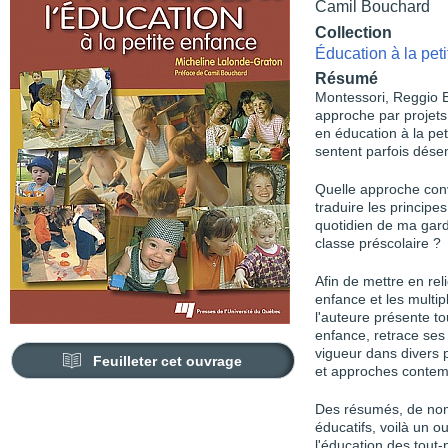
Camil Bouchard
Collection
Éducation à la pet
Résumé
Montessori, Reggio E
approche par projets
en éducation à la pet
sentent parfois dés
Quelle approche con
traduire les principe
quotidien de ma gard
classe préscolaire ?
Afin de mettre en reli
enfance et les multi
l'auteure présente to
enfance, retrace se
vigueur dans divers p
Feuilleter cet ouvrage
et approches contemp
Des résumés, de nom
éducatifs, voilà un o
l'éducation des tout-p