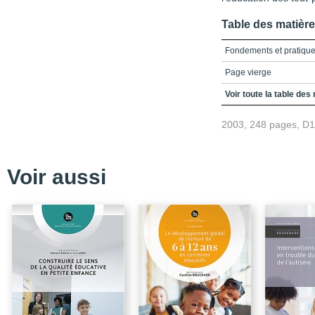
Table des matièr
Fondements et pratiques
Page vierge
Page vierge
Voir toute la table des
2003, 248 pages, D
Voir aussi