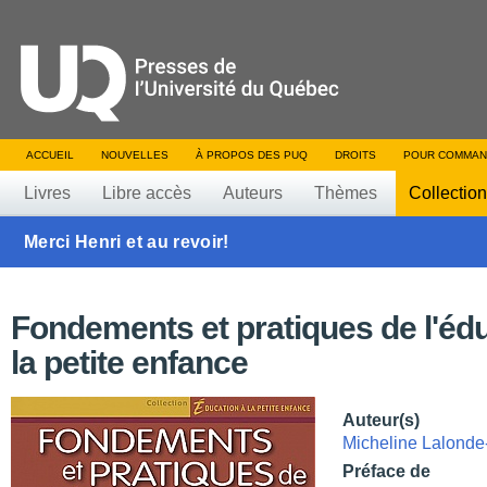
ACCUEIL
NOUVELLES
À PROPOS DES PUQ
DROITS
POUR COMMAN
Livres
Libre accès
Auteurs
Thèmes
Collectio
Merci Henri et au revoir!
Fondements et pratiques de l'éd
la petite enfance
Auteur(s)
Micheline Lalonde
Préface de