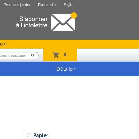
Pour nous joindre
Plan du site
English
IQUE
0
Détails ›