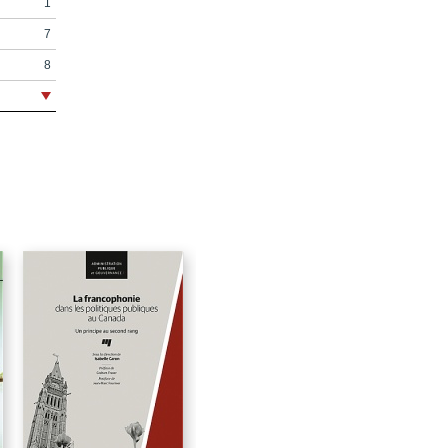
1
7
8
9
15
17
19
21
23
25
27
28
28
29
29