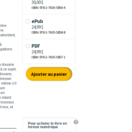
nière
ane
 abordant,
 à
igations
la douane
à ce sujet,
 douane,
téresser
, même s’il
 son
 en
 retard
processus
t eux, et
?
Pour acheter le livre en
format numérique