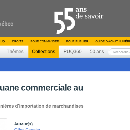
PUQ
DROITS
POUR COMMANDER
POUR PUBLIER
GUIDE D’ACHAT NUMÉR
Thèmes
Collections
PUQ360
50 ans
douane commerciale au
ières d'importation de marchandises
Auteur(s)
Gilles Cormier