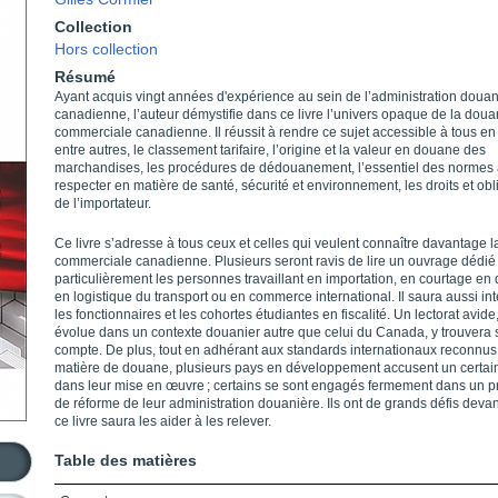
Collection
Hors collection
Résumé
Ayant acquis vingt années d'expérience au sein de l’adminis­tration doua
canadienne, l’auteur démystifie dans ce livre l’univers opaque de la dou
commerciale canadienne. Il réussit à rendre ce sujet accessible à tous en
entre autres, le classement tarifaire, l’origine et la valeur en douane des
marchandises, les procédures de dédouanement, l’essentiel des normes
respecter en matière de santé, sécurité et environnement, les droits et obl
de l’importateur.
Ce livre s’adresse à tous ceux et celles qui veulent connaître davantage 
commerciale canadienne. Plusieurs seront ravis de lire un ouvrage dédié 
particulièrement les personnes travaillant en importation, en courtage en
en logistique du transport ou en commerce international. Il saura aussi in
les fonctionnaires et les cohortes étudiantes en fiscalité. Un lectorat avide
évolue dans un contexte douanier autre que celui du Canada, y trouvera
compte. De plus, tout en adhérant aux standards internationaux reconnus
matière de douane, plusieurs pays en développement accusent un certain
dans leur mise en œuvre ; certains se sont engagés fermement dans un 
de réforme de leur administration douanière. Ils ont de grands défis devan
ce livre saura les aider à les relever.
Table des matières