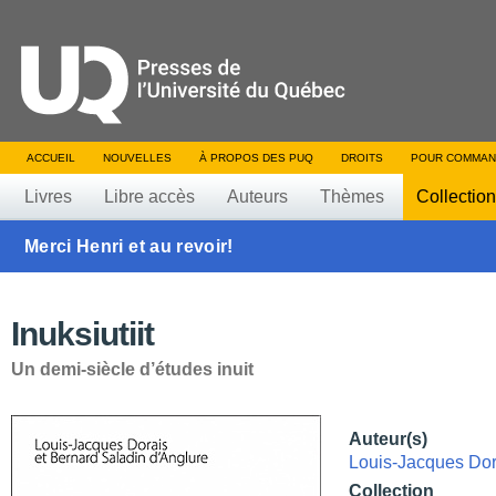
ACCUEIL
NOUVELLES
À PROPOS DES PUQ
DROITS
POUR COMMAN
Livres
Libre accès
Auteurs
Thèmes
Collectio
Merci Henri et au revoir!
Inuksiutiit
Un demi-siècle d’études inuit
Auteur(s)
Louis-Jacques Dor
Collection