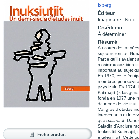
Isberg
Éditeur
Imaginaire | Nord
Co-éditeur
À déterminer
Résumé
Au cours des années
séjournèrent au Nuna
Parce qu’ils avaient a
à saisir assez bien 
important au sujet du
En 1970, cette équip
membres poursuiviren
pays inuit. En 1974, i
Katimajiit (« les gens
fonda en 1977 une rev
de mode de vie inuit
Congrès d’études inui
intervenants et inter
que
qallu­naat
. Dans 
Saladin d’Anglure rac
Inuksiutiit Katimajii
Fiche produit
études inuit. Cette qu