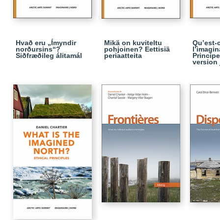
Hvað eru „Ímyndir
Mikä on kuviteltu
Qu’est-
norðursins“?
pohjoinen? Eettisiä
l’imagin
Siðfræðileg álitamál
periaatteita
Principe
version