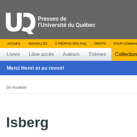
ACCUEIL
NOUVELLES
À PROPOS DES PUQ
DROITS
POUR COMMAN
Livres
Libre accès
Auteurs
Thèmes
Collectio
Merci Henri et au revoir!
18 résultats
Isberg