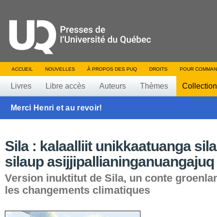
ACCUEIL
NOUVELLES
À PROPOS DES PUQ
DROITS
POUR COMMAN
Livres
Libre accès
Auteurs
Thèmes
Collectio
Merci Henri et au revoir!
Sila : kalaalliit unikkaatuanga sil
silaup asijjipallianinganuangajuq
Version inuktitut de Sila, un conte groenla
les changements climatiques