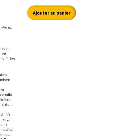
naire du
russe,
Nord.
ersité des
oista
ymisen
een
a vuotta
lkoisen –
hjoisista
märtää
n kuvat
isten
 sisältää
sseessä