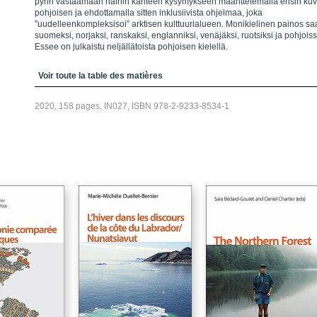
pyrin vastaamaan näihin kahteen kysymykseen määrittelemällä ensin kuvi
pohjoisen ja ehdottamalla sitten inklusiivista ohjelmaa, joka
”uudelleenkompleksisoi” arktisen kulttuurialueen. Monikielinen painos saa
suomeksi, norjaksi, ranskaksi, englanniksi, venäjäksi, ruotsiksi ja pohjoi
Essee on julkaistu neljällätoista pohjoisen kielellä.
Table des matières
Voir toute la table des matières
2020, 158 pages, IN027, ISBN 978-2-9233-8534-1