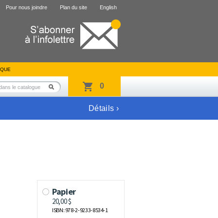
Pour nous joindre
Plan du site
English
IQUE
0
Détails ›