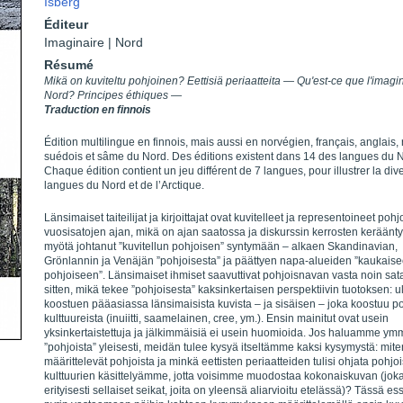
Isberg
Éditeur
Imaginaire | Nord
Résumé
Mikä on kuviteltu pohjoinen? Eettisiä periaatteita — Qu'est-ce que l'imagi
Nord? Principes éthiques —
Traduction en finnois
Édition multilingue en finnois, mais aussi en norvégien, français, anglais, 
suédois et sâme du Nord. Des éditions existent dans 14 des langues du 
Chaque édition contient un jeu différent de 7 langues, pour illustrer la div
langues du Nord et de l’Arctique.
Länsimaiset taiteilijat ja kirjoittajat ovat kuvitelleet ja representoineet pohj
vuosisatojen ajan, mikä on ajan saatossa ja diskurssin kerrosten keräänt
myötä johtanut ”kuvitellun pohjoisen” syntymään – alkaen Skandinavian,
Grönlannin ja Venäjän ”pohjoisesta” ja päättyen napa-alueiden ”kaukais
pohjoiseen”. Länsimaiset ihmiset saavuttivat pohjoisnavan vasta noin sat
sitten, mikä tekee ”pohjoisesta” kaksinkertaisen perspektiivin tuotoksen: u
koostuen pääasiassa länsimaisista kuvista – ja sisäisen – joka koostuu po
kulttuureista (inuiitti, saamelainen, cree, ym.). Ensin mainitut ovat usein
yksinkertaistettuja ja jälkimmäisiä ei usein huomioida. Jos haluamme ym
”pohjoista” yleisesti, meidän tulee kysyä itseltämme kaksi kysymystä: mite
määrittelevät pohjoista ja minkä eettisten periaatteiden tulisi ohjata pohjo
kulttuurien käsittelyämme, jotta voisimme muodostaa kokonaiskuvan (joka
erityisesti sellaiset seikat, joita on yleensä aliarvioitu etelässä)? Tässä e