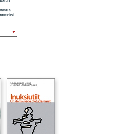
tellun
tavilla
ssaameksi.