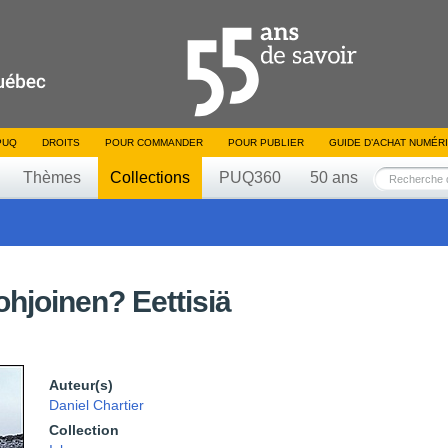
PUQ
DROITS
POUR COMMANDER
POUR PUBLIER
GUIDE D’ACHAT NUMÉR
Thèmes
Collections
PUQ360
50 ans
ohjoinen? Eettisiä
Auteur(s)
Daniel Chartier
Collection