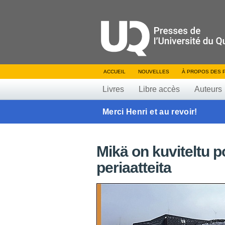
ACCUEIL
NOUVELLES
À PROPOS DES 
Livres
Libre accès
Auteurs
Merci Henri et au revoir!
Mikä on kuviteltu p
periaatteita