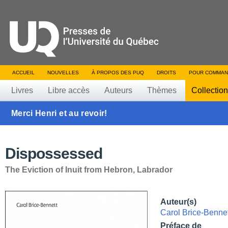
ACCUEIL
NOUVELLES
À PROPOS DES PUQ
DROITS
POUR COMMAN
Livres
Libre accès
Auteurs
Thèmes
Collectio
Merci Henri et au revoir!
Dispossessed
The Eviction of Inuit from Hebron, Labrador
Auteur(s)
Carol Brice-Bennet
Préface de