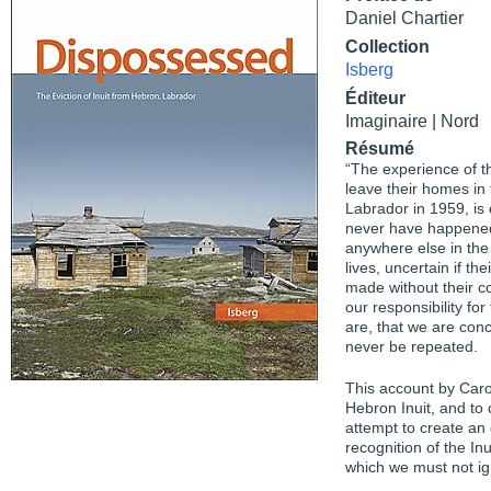
Daniel Chartier
Collection
Isberg
Éditeur
Imaginaire | Nord
Résumé
“The experience of 
leave their homes in 
Labrador in 1959, is 
never have happened 
anywhere else in the 
lives, uncertain if t
made without their co
our responsibility for
are, that we are con
never be repeated.
This account by Carol
Hebron Inuit, and to c
attempt to create an e
recognition of the I
which we must not ig