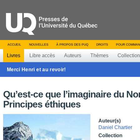
ACCUEIL
NOUVELLES
À PROPOS DES PUQ
DROITS
POUR COMMAN
Livres
Libre accès
Auteurs
Thèmes
Collectio
Merci Henri et au revoir!
Qu’est-ce que l’imaginaire du No
Principes éthiques
Auteur(s)
Daniel Chartier
Collection