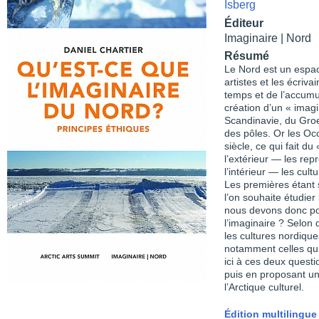
Isberg
Éditeur
Imaginaire | Nord
Résumé
Le Nord est un espac
artistes et les écriv
temps et de l’accumu
création d’un « imag
Scandinavie, du Gro
des pôles. Or les Occ
siècle, ce qui fait d
l’extérieur — les rep
l’intérieur — les cult
Les premières étant 
l’on souhaite étudie
nous devons donc pos
l’imaginaire ? Selon
les cultures nordiqu
notamment celles qu
ici à ces deux questi
puis en proposant un
l’Arctique culturel.
Édition multilingue