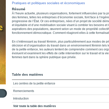
Pratiques et politiques sociales et économiques
Résumé
À l’heure actuelle, plusieurs organisations, fortement influencées par la 
des femmes, telles les entreprises d’économie sociale, font face à l’ingér
progressive de l’État. Or ces entreprises, nées d’un projet de société dém
et équitable et d’une mobilisation sociale visant à combler les besoins et 
aspirations des populations, œuvrent selon un mode de propriété collectif
fonctionnement démocratique. Comment réagiront-elles à cette formalisat
En s’intéressant au travail féminin, plus particulièrement aux modes de pr
décision et d’organisation du travail dans un environnement féminin tels l
de la petite enfance, les auteurs tentent de comprendre comment ces org
évoluent et examinent les effets de cette intervention sur le travail et la vi
femmes tant dans la sphère publique que privée.
Table des matières
Les centres de la petite enfance
Remerciements
Introduction
Partie 1_L'analyse d'une organisation mise en place pour et par les
Voir toute la table des matières