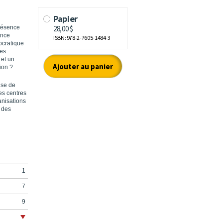
présence
ence
ocratique
les
 et un
ion ?
ise de
es centres
anisations
e des
1
7
9
15