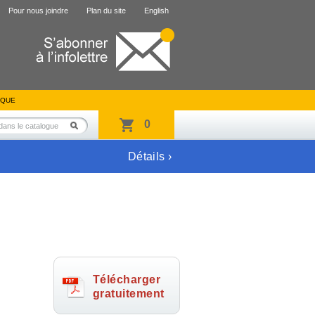
Pour nous joindre
Plan du site
English
IQUE
0
Détails ›
Télécharger
gratuitement