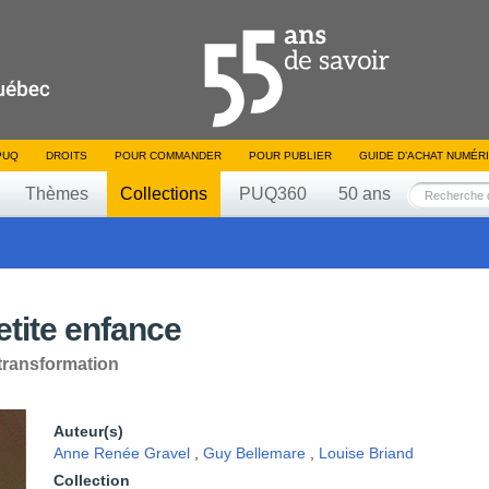
PUQ
DROITS
POUR COMMANDER
POUR PUBLIER
GUIDE D’ACHAT NUMÉR
Thèmes
Collections
PUQ360
50 ans
etite enfance
transformation
Auteur(s)
Anne Renée Gravel
,
Guy Bellemare
,
Louise Briand
Collection