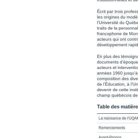
Écrit par trois profe
les origines du modèl
l’Université du Québ
traits de la personna
francophone de Montr
acteurs qui ont contr
développement rapide 
En plus des témoigna
documents d’époque 
acteurs et intervent
années 1960 jusqu'à l
composition des diver
de l’Éducation, à l’U
devenir de cette inst
champ québécois de 
Table des matièr
La naissance de l'UQA
Remerciements
Avant-Propos