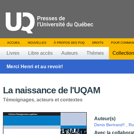
ACCUEIL
NOUVELLES
À PROPOS DES PUQ
DROITS
POUR COMMAN
Livres
Libre accès
Auteurs
Thèmes
Collectio
Merci Henri et au revoir!
La naissance de l'UQAM
Témoignages, acteurs et contextes
Auteur(s)
Denis Bertrand†
,
Ro
Avec la collabora