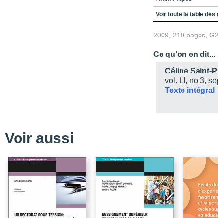
Table de matières
Voir toute la table des
Témoignages
2009, 210 pages, G
Documents d'époque
Ce qu’on en dit...
Repères chronologiqu
Céline Saint-P
Structure organisationn
vol. LI, no 3, s
Texte intégral
Témoignages
Documents d'époque
Repères chronologiqu
Voir aussi
Structures organisation
Témiognages
Documents d'époque
Repères Chronologiqu
Structures organisation
Sources Iconographiqu