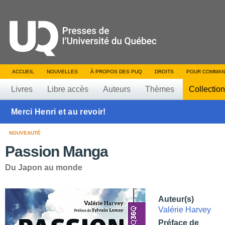
ACCUEIL
NOUVELLES
À PROPOS DES PUQ
DROITS
POUR COMMAN
Livres
Libre accès
Auteurs
Thèmes
Collectio
Merci Henri et au revoir!
NOUVEAUTÉ
Passion Manga
Du Japon au monde
Auteur(s)
Valérie Harvey
Préface de