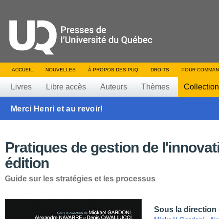
ACCUEIL
NOUVELLES
À PROPOS DES PUQ
DROITS
POUR COMMAN
Livres
Libre accès
Auteurs
Thèmes
Collectio
Merci Henri et au revoir!
Pratiques de gestion de l'innovat
édition
Guide sur les stratégies et les processus
Sous la direction