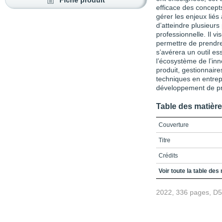
Fiche produit
efficace des concepts
gérer les enjeux liés
d’atteindre plusieurs
professionnelle. Il v
permettre de prendre 
s’avérera un outil es
l’écosystème de l’inno
produit, gestionnair
techniques en entrep
développement de pro
Table des matièr
Couverture
Titre
Crédits
Première préface
Voir toute la table des
Deuxième préface
2022, 336 pages, D
Remerciements
Avant-propos