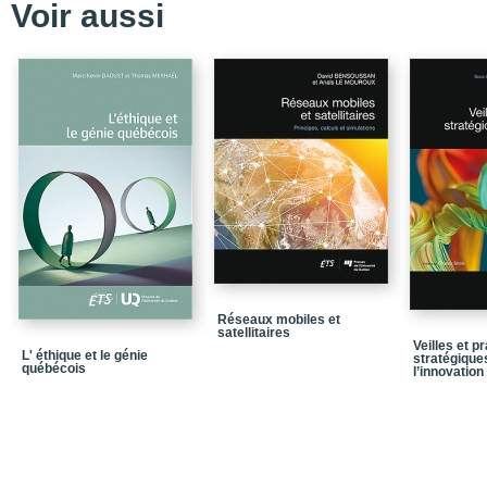
Voir aussi
Table des matières
Liste des figures
Liste des tableaux
Liste des sigles et acr
Le cas intégrateur Anch
Chapitre 1 / Créativité 
Conclusion
Relation au cas intégr
Lectures suggérées
Réseaux mobiles et
Chapitre 2 / Gestion de
satellitaires
Veilles et p
L' éthique et le génie
stratégique
Conclusion
québécois
l’innovation
Relation au cas intégr
Lectures suggérées
Chapitre 3 / Inventer à 
un appui aux stratégies