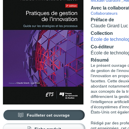
Mickaël Gardoni
,
Al
Avec la collabora
Collaborateurs
Préface de
Claude Girard Luc 
Collection
École de technolo
Co-éditeur
École de technolo
Résumé
Le présent ouvrage d
de gestion de l’innov
l’innovation en prop
facettes. Cette deux
abordant notamment l
aux concepts de la tr
différencient la gest
l’intelligence artific
d’écosystèmes d’inno
États-Unis ont égale
Feuilleter cet ouvrage
Rédigé par des profes
ont enseignées, cet 