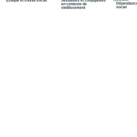
Éthique et travail social
Sexualités et conjugalités
Dépendances
en contexte de
Importance des réseau
social
vieillissement
Lutter contre le slutsh
Déconstruire les norme
Conclusion
Bibliographie
Quatrième de couvertu