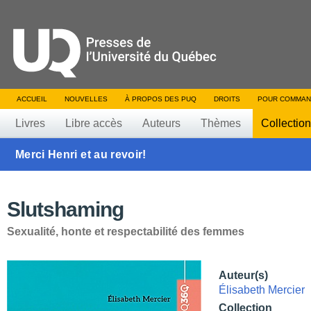
ACCUEIL
NOUVELLES
À PROPOS DES PUQ
DROITS
POUR COMMAN
Livres
Libre accès
Auteurs
Thèmes
Collectio
Merci Henri et au revoir!
Slutshaming
Sexualité, honte et respectabilité des femmes
Auteur(s)
Élisabeth Mercier
Collection