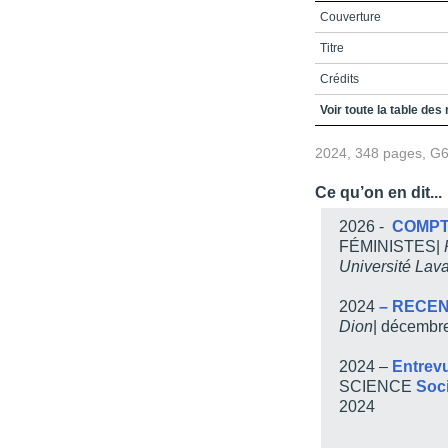
Couverture
Titre
Crédits
Table des matières
Voir toute la table des
Remerciements
2024, 348 pages, G
Introduction
Ce qu’on en dit...
Mieux comprendre le s
2026 -
COMPT
Les participantes à la 
FÉMINISTES|
Université Lav
Pourquoi slutshaming ?
Chapitre 1 / Mise en pe
2024
– RECE
Dion
| décembr
Aux racines de l’insulte
Le double standard sexu
2024 –
Entrevu
SCIENCE
Soc
Les politiques de l’humi
2024
La sexualité comme pol