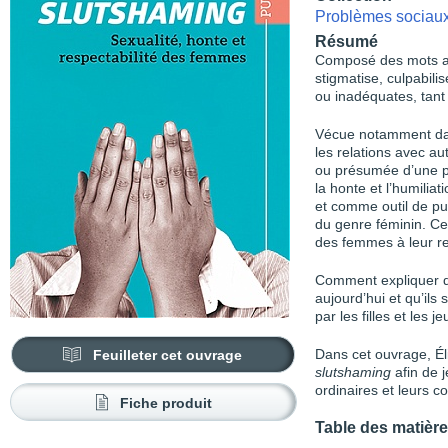
Problèmes sociaux 
Résumé
Composé des mots a
stigmatise, culpabil
ou inadéquates, tant 
Vécue notamment dans
les relations avec aut
ou présumée d’une 
la honte et l’humilia
et comme outil de pu
du genre féminin. Ce
des femmes à leur re
Comment expliquer q
aujourd’hui et qu’ils 
par les filles et les
Feuilleter cet ouvrage
Dans cet ouvrage, Él
slutshaming
afin de j
ordinaires et leurs 
Fiche produit
Table des matièr