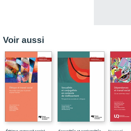
Chapitre 2 / Manifestat
Puberté et sexualisatio
Sortir du lot
Grossophobie et class
Voir aussi
Famille et école
La respectabilité pour pr
Reproduction et intérior
Insultes, mépris et moq
Rumeurs et commérag
Rumeurs typiques
Une sexualité pour les
Réussir sa première foi
Au-delà du double stand
Chapitre 3 / Lutte et r
Résister au slutshamin
Nouveauté