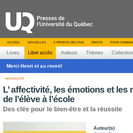
ACCUEIL
NOUVELLES
À PROPOS DES PUQ
DROITS
POUR COMMAN
Livres
Libre accès
Auteurs
Thèmes
Collectio
Merci Henri et au revoir!
NOUVEAUTÉ
L’ affectivité, les émotions et les 
de l’élève à l’école
Des clés pour le bien-être et la réussite
Auteur(s)