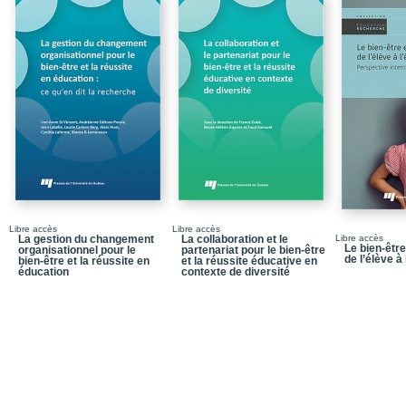
3 Explications préalable
4 Structure de l’ouvrag
Chapitre 1 – Du dévelo
adolescente à leur bien-
1 D’un cadre théorique
wallonienne et vygotsk
2 Les développements inte
rapports
3 De la question du dév
adolescente à celle de l
Libre accès
Libre accès
Conclusion
La gestion du changement
La collaboration et le
Libre accès
Le bien-être
organisationnel pour le
partenariat pour le bien-être
de l’élève à 
bien-être et la réussite en
et la réussite éducative en
Chapitre 2 – Le bien-êtr
éducation
contexte de diversité
sa réussite
1 L’émergence de la not
2 De la difficulté d’intr
3 Le climat scolaire et l
4 La qualité de vie, la s
l’épanouissement : signi