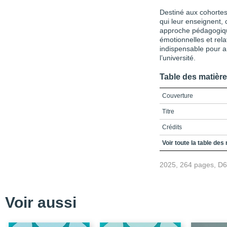
Destiné aux cohortes
qui leur enseignent, 
approche pédagogiqu
émotionnelles et rela
indispensable pour am
l’université.
Table des matièr
Couverture
Titre
Crédits
Préface
Voir toute la table des
Remerciements
2025, 264 pages, D
TABLE DES MATIÈRES
Introduction générale
Voir aussi
1 Visée générale, cha
2 Visées spécifiques du 