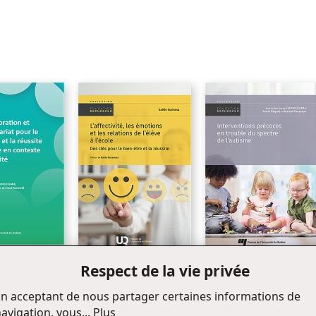
Respect de la vie privée
tion et le
Nouveauté
Interventions précoces en
L’ affectivité, les émotions
pour le bien-être
trouble du spectre de
et les relations de l’élève à
ite éducative en
l’autisme
n acceptant de nous partager certaines informations de
l’école
 diversité
avigation, vous...
Plus