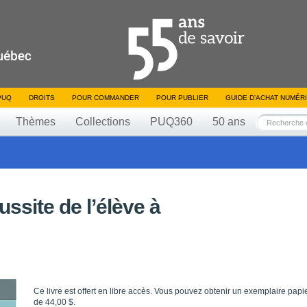
PUQ
DROITS
POUR COMMANDER
POUR PUBLIER
GUIDE D’ACHAT NUMÉR
Thèmes
Collections
PUQ360
50 ans
éussite de l’élève à
Ce livre est offert en libre accès. Vous pouvez obtenir un exemplaire papi
de 44,00 $.