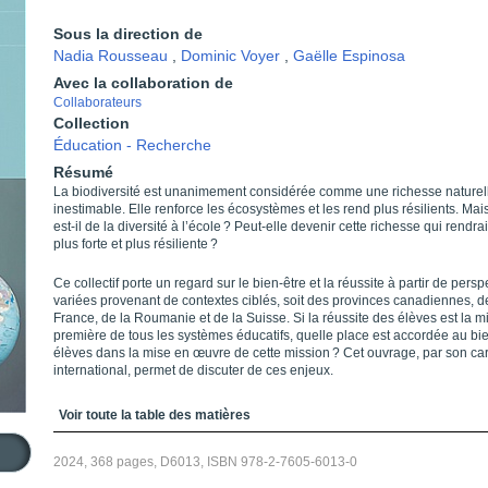
Sous la direction de
Nadia Rousseau
,
Dominic Voyer
,
Gaëlle Espinosa
Avec la collaboration de
Collaborateurs
Collection
Éducation - Recherche
Résumé
La biodiversité est unanimement considérée comme une richesse naturel
inestimable. Elle renforce les écosystèmes et les rend plus résilients. Mai
est-il de la diversité à l’école ? Peut-elle devenir cette richesse qui rendrai
plus forte et plus résiliente ?
Ce collectif porte un regard sur le bien-être et la réussite à partir de persp
variées provenant de contextes ciblés, soit des provinces canadiennes, d
France, de la Roumanie et de la Suisse. Si la réussite des élèves est la m
première de tous les systèmes éducatifs, quelle place est accordée au bi
élèves dans la mise en œuvre de cette mission ? Cet ouvrage, par son ca
international, permet de discuter de ces enjeux.
Table des matières
Voir toute la table des matières
2024, 368 pages, D6013, ISBN 978-2-7605-6013-0