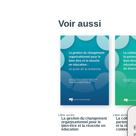
Voir aussi
Libre accès
Libre accès
La gestion du changement
La collabora
organisationnel pour le
partenariat 
bien-être et la réussite en
et la réuss
E
éducation
contexte de
n