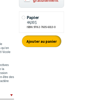
gratuitement
le
s qu’en
t l’école
ectives
e la
ission
en-être des
ractère