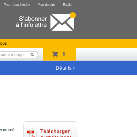
Pour nous joindre
Plan du site
English
IQUE
0
Détails ›
er au coût
Télécharger