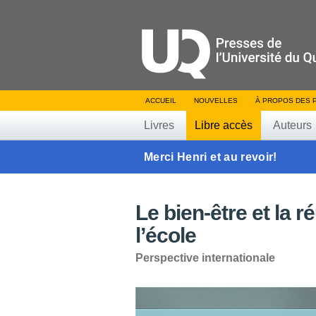
ACCUEIL
NOUVELLES
À PROPOS DES 
Livres
Libre accès
Auteurs
Merci Henri et au revoir!
Le bien-être et la r
l’école
Perspective internationale