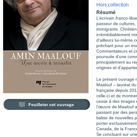
Hors collection
Résumé
L’écrivain franco-li
passeur de cultures,
immigrants. Chrétien
irrémédiablement min
d’ailleurs lui-même c
prêchant pour un mond
Commentateurs et crit
poursuite d’une comm
principalement au reg
origines et d’apparte
Le présent ouvrage r
Maalouf – lauréat d
française depuis 201
celle-ci et de montr
cesse à des images e
Feuilleter cet ouvrage
l’œuvre de Maalouf a
passant par des persp
balise de nouvelles p
porter exclusivement 
Canada, de la France
Se concluant sur une