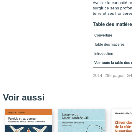
éveiller la curiosité 
surgir ce sens profon
terre et ses frontière
Table des matièr
Couverture
Table des matières
Introduction
Chapitre 1 - Seuils et 
Voir toute la table des
Voyage sur les remous 
2014, 296 pages, G
Navigations méditerrané
Baldassare
Chapitre 2 - Questions 
Voir aussi
Amin Maalouf et la litt
pour une définition de l
Léon l’Africain - Un ro
L’œuvre romanesque de