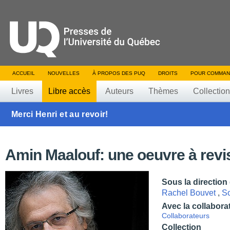
ACCUEIL
NOUVELLES
À PROPOS DES PUQ
DROITS
POUR COMMAN
Livres
Libre accès
Auteurs
Thèmes
Collectio
Merci Henri et au revoir!
Amin Maalouf: une oeuvre à revis
Sous la direction
Rachel Bouvet
,
So
Avec la collabora
Collaborateurs
Collection