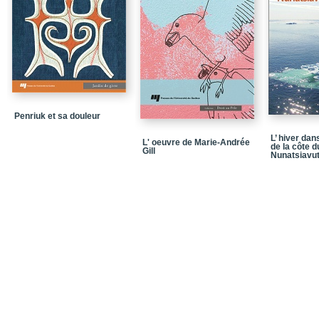
Les prophéties d’Amin
Chapitre 3 - Perspective
Êtres hybrides dans Léo
Maalouf
De la francophonie littér
Maalouf au cœur de la «
Questions politiques et
Penriuk et sa douleur
désorientés
L’ hiver dan
L' oeuvre de Marie-Andrée
de la côte d
PROLONGEMENTS
Gill
Nunatsiavu
Entrevue avec Amin Ma
Œuvres d’Amin Maalou
Bibliographie annotée
Notices biographiques
Quatrième de couvertu