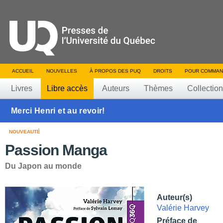
ACCUEIL
NOUVELLES
À PROPOS DES PUQ
DROITS
POUR COMMAN
Livres
Libre accès
Auteurs
Thèmes
Collectio
Merci Henri et au revoir!
NOUVEAUTÉ
Passion Manga
Du Japon au monde
Auteur(s)
Valérie Harvey
Préface de