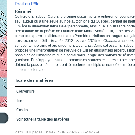
Droit au Pôle
Résumé
Ce livre d’Elizabeth Caron, le premier essai littéraire entièrement consac
seul auteur ou à une seule autrice autochtone du Québec, permet de mett
lumière la dimension intimiste et personnelle, ainsi que la puissante port
décoloniale de la poésie de l’autrice ilnue Marie-Andrée Gill, l’une des vo
complexes parmi les littératures des Premières Nations en langue françai
trois recueils de Gill –
Béante
(2012),
Frayer
(2015) et
Chauffer le dehors
sont contemporains et profondément touchants. Dans cet essai, Elizabet
propose une interprétation de l’œuvre de Gill en étudiant les répercussio
possibles de l’imaginaire sur le social sous l’angle des notions de résista
guérison. En s’appuyant sur de nombreuses sources critiques autochtones
défend la possibilité d’une identité moderne, multiple et non déterminée 
l’histoire coloniale.
Table des matières
Couverture
Titre
Crédits
Table des matières
Voir toute la table des matières
Introduction / L’oeuvre de Marie-Andrée Gill dans le cadre des littérature
2023, 168 pages, D5947, ISBN 978-2-7605-5947-9
autochtones au Québec