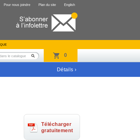
Pour nous joindre
Plan du site
English
IQUE
0
Détails ›
Télécharger
gratuitement