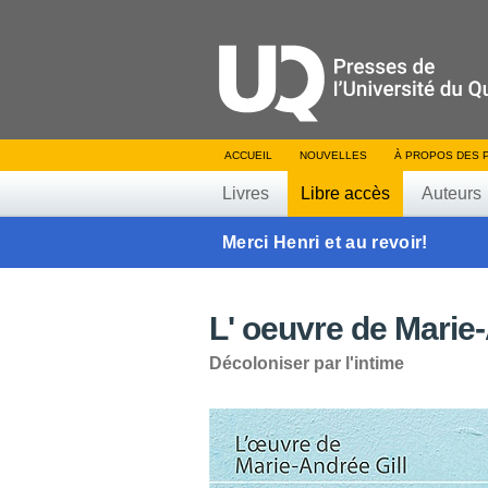
ACCUEIL
NOUVELLES
À PROPOS DES 
Livres
Libre accès
Auteurs
Merci Henri et au revoir!
L' oeuvre de Marie-
Décoloniser par l'intime