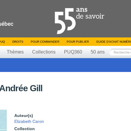
PUQ
DROITS
POUR COMMANDER
POUR PUBLIER
GUIDE D’ACHAT NUMÉR
Thèmes
Collections
PUQ360
50 ans
Andrée Gill
Auteur(s)
Elizabeth Caron
Collection