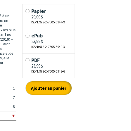
ré à un
re en
ée
ix les plus
se. Les
(2019) –
h Caron
ns
nce et de
, elle
par
1
7
8
9
s
13