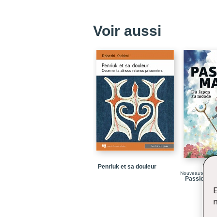
Voir aussi
Penriuk et sa douleur
Nouveauté
Passion M
E
n