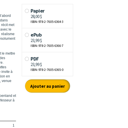
d’abord
r dans
 récit met
 avec le
e réalisme
résolument
 le mettre
 des
re.
ttes
 invite à
tion en
e, venue
roenland et
ofesseur à
1