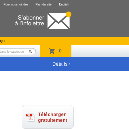
Pour nous joindre
Plan du site
English
IQUE
0
Détails ›
Télécharger
gratuitement