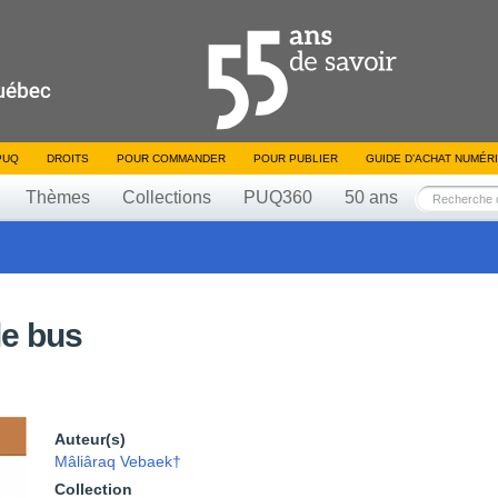
PUQ
DROITS
POUR COMMANDER
POUR PUBLIER
GUIDE D’ACHAT NUMÉR
Thèmes
Collections
PUQ360
50 ans
le bus
Auteur(s)
Mâliâraq Vebaek†
Collection