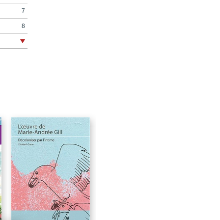
7
8
9
11
14
16
17
18
21
22
28
33
37
42