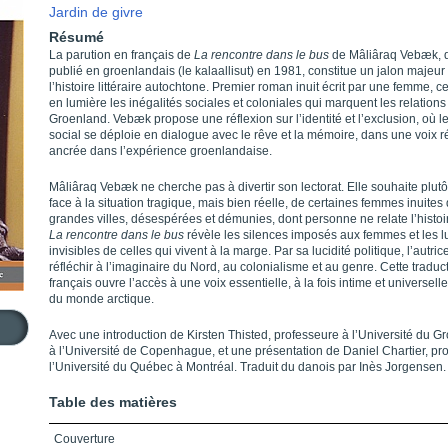
Jardin de givre
Résumé
La parution en français de
La rencontre dans le bus
de Mâliâraq Vebæk, 
publié en groenlandais (le kalaallisut) en 1981, constitue un jalon majeu
l’histoire littéraire autochtone. Premier roman inuit écrit par une femme, ce
en lumière les inégalités sociales et coloniales qui marquent les relations
Groenland. Vebæk propose une réflexion sur l’identité et l’exclusion, où l
social se déploie en dialogue avec le rêve et la mémoire, dans une voix 
ancrée dans l’expérience groenlandaise.
Mâliâraq Vebæk ne cherche pas à divertir son lectorat. Elle souhaite plutôt
face à la situation tragique, mais bien réelle, de certaines femmes inuites
grandes villes, désespérées et démunies, dont personne ne relate l’histoi
La rencontre dans le bus
révèle les silences imposés aux femmes et les lu
invisibles de celles qui vivent à la marge. Par sa lucidité politique, l’autrice
réfléchir à l’imaginaire du Nord, au colonialisme et au genre. Cette traduc
français ouvre l’accès à une voix essentielle, à la fois intime et universell
du monde arctique.
Avec une introduction de Kirsten Thisted, professeure à l’Université du G
à l’Université de Copenhague, et une présentation de Daniel Chartier, pr
l’Université du Québec à Montréal. Traduit du danois par Inès Jorgensen.
Table des matières
Couverture