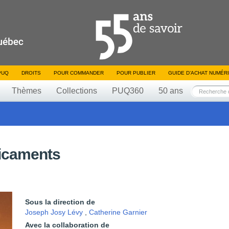
PUQ
DROITS
POUR COMMANDER
POUR PUBLIER
GUIDE D’ACHAT NUMÉR
Thèmes
Collections
PUQ360
50 ans
icaments
Sous la direction de
Joseph Josy Lévy
,
Catherine Garnier
Avec la collaboration de