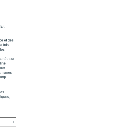
ait
ce et des
a fois
des
ertée sur
line
vaux
canismes
hamp
des
iques,
1