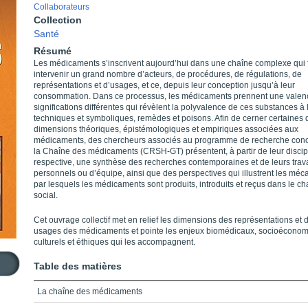
Collaborateurs
Collection
Santé
Résumé
Les médicaments s’inscrivent aujourd’hui dans une chaîne complexe qui f
intervenir un grand nombre d’acteurs, de procédures, de régulations, de
représentations et d’usages, et ce, depuis leur conception jusqu’à leur
consommation. Dans ce processus, les médicaments prennent une valen
significations différentes qui révèlent la polyvalence de ces substances à l
techniques et symboliques, remèdes et poisons. Afin de cerner certaines 
dimensions théoriques, épistémologiques et empiriques associées aux
médicaments, des chercheurs associés au programme de recherche conc
la Chaîne des médicaments (CRSH-GT) présentent, à partir de leur discip
respective, une synthèse des recherches contemporaines et de leurs tra
personnels ou d’équipe, ainsi que des perspectives qui illustrent les mé
par lesquels les médicaments sont produits, introduits et reçus dans le c
social.
Cet ouvrage collectif met en relief les dimensions des représentations et 
usages des médicaments et pointe les enjeux biomédicaux, socioéconom
culturels et éthiques qui les accompagnent.
Table des matières
La chaîne des médicaments