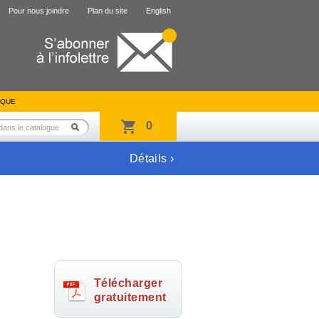
Pour nous joindre
Plan du site
English
IQUE
0
Détails ›
Télécharger
gratuitement