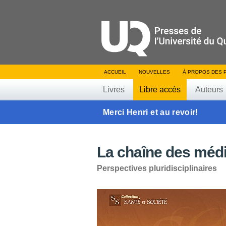
ACCUEIL
NOUVELLES
À PROPOS DES 
Livres
Libre accès
Auteurs
Merci Henri et au revoir!
La chaîne des méd
Perspectives pluridisciplinaires