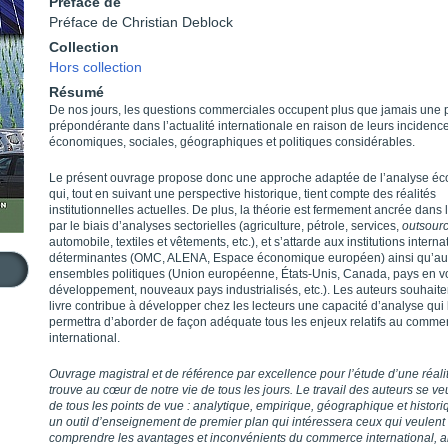
Préface de
Préface de Christian Deblock
Collection
Hors collection
Résumé
De nos jours, les questions commerciales occupent plus que jamais une 
prépondérante dans l’actualité internationale en raison de leurs incidenc
économiques, sociales, géographiques et politiques considérables.
Le présent ouvrage propose donc une approche adaptée de l’analyse é
qui, tout en suivant une perspective historique, tient compte des réalités
institutionnelles actuelles. De plus, la théorie est fermement ancrée dans l
par le biais d’analyses sectorielles (agriculture, pétrole, services,
outsour
automobile, textiles et vêtements, etc.), et s’attarde aux institutions intern
déterminantes (OMC, ALENA, Espace économique européen) ainsi qu’au
ensembles politiques (Union européenne, États-Unis, Canada, pays en v
développement, nouveaux pays industrialisés, etc.). Les auteurs souhaite
livre contribue à développer chez les lecteurs une capacité d’analyse qui 
permettra d’aborder de façon adéquate tous les enjeux relatifs au comme
international.
Ouvrage magistral et de référence par excellence pour l’étude d’une réali
trouve au cœur de notre vie de tous les jours. Le travail des auteurs se ve
de tous les points de vue : analytique, empirique, géographique et histori
un outil d’enseignement de premier plan qui intéressera ceux qui veulent
comprendre les avantages et inconvénients du commerce international, a