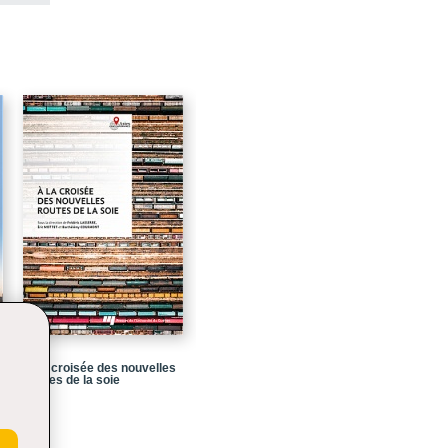
342
468
536
538
584
644
676
708
754
À la croisée des nouvelles
routes de la soie
754
756