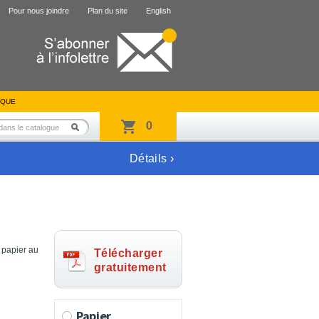
Pour nous joindre
Plan du site
English
IQUE
0
Détails ›
 papier au
Télécharger
gratuitement