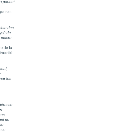
u partout
ques et
emble des
lysé de
u macro
re de la
iversité
onal,
r
par les
ntéresse
s.
ues
ont un
ne.
ance