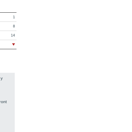
1
8
14
18
30
32
40
 y
42
84
116
ront
148
222