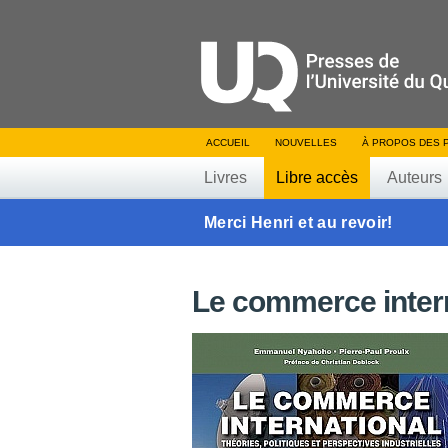
ACCUEIL
NOUVELLES
À PROPOS DES 
Livres
Libre accès
Auteurs
Merci Henri et au revoir!
Le commerce intern