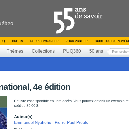
PUQ
DROITS
POUR COMMANDER
POUR PUBLIER
GUIDE D’ACHAT NUMÉR
Thèmes
Collections
PUQ360
50 ans
ational, 4e édition
Ce livre est disponible en libre accès. Vous pouvez obtenir un exemplaire
coût de 89,00 $.
Auteur(s)
Emmanuel Nyahoho
,
Pierre-Paul Proulx