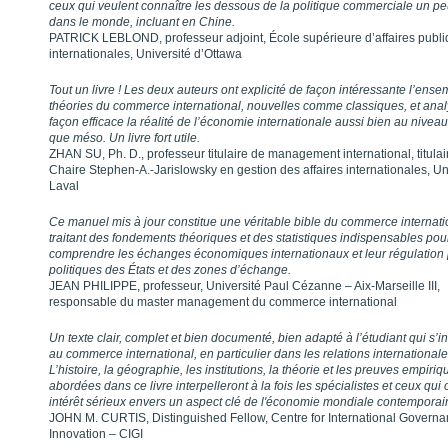
ceux qui veulent connaître les dessous de la politique commerciale un pe
dans le monde, incluant en Chine.
PATRICK LEBLOND, professeur adjoint, École supérieure d’affaires publi
internationales, Université d’Ottawa
Tout un livre ! Les deux auteurs ont explicité de façon intéressante l’ens
théories du commerce international, nouvelles comme classiques, et ana
façon efficace la réalité de l’économie internationale aussi bien au nivea
que méso. Un livre fort utile.
ZHAN SU, Ph. D., professeur titulaire de management international, titulai
Chaire Stephen-A.-Jarislowsky en gestion des affaires internationales, Un
Laval
Ce manuel mis à jour constitue une véritable bible du commerce internati
traitant des fondements théoriques et des statistiques indispensables pou
comprendre les échanges économiques internationaux et leur régulation 
politiques des États et des zones d’échange.
JEAN PHILIPPE, professeur, Université Paul Cézanne – Aix-Marseille III,
responsable du master management du commerce international
Un texte clair, complet et bien documenté, bien adapté à l’étudiant qui s’i
au commerce international, en particulier dans les relations internationale
L’histoire, la géographie, les institutions, la théorie et les preuves empiriq
abordées dans ce livre interpelleront à la fois les spécialistes et ceux qui 
intérêt sérieux envers un aspect clé de l'économie mondiale contemporai
JOHN M. CURTIS, Distinguished Fellow, Centre for International Govern
Innovation – CIGI