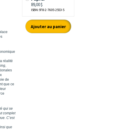
place
es
conomique
a réalité
cing
,
ationales
x
oie de
nt que ce
leur
rce
té qui se
ut complet
que. C’est
insi que