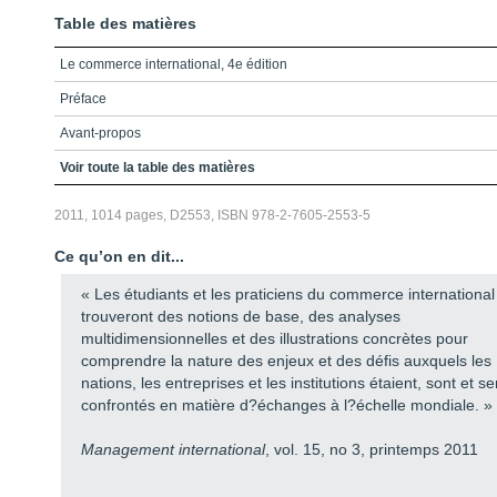
Table des matières
Le commerce international, 4e édition
Préface
Avant-propos
Table des matières
Voir toute la table des matières
Liste des encadrés
2011, 1014 pages, D2553, ISBN 978-2-7605-2553-5
Introduction
Ce qu’on en dit...
Partie I - La théorie du commerce international
« Les étudiants et les praticiens du commerce international
Chapitre 1 - Perspectives historiques
trouveront des notions de base, des analyses
multidimensionnelles et des illustrations concrètes pour
Chapitre 2 - Les échanges mondiaux
comprendre la nature des enjeux et des défis auxquels les
Chapitre 3 - Précis des éléments d’analyse économique
nations, les entreprises et les institutions étaient, sont et se
confrontés en matière d?échanges à l?échelle mondiale. »
Chapitre 4 - Les modèles d’explication du flux des échanges
internationaux et de leurs effets
Management international
, vol. 15, no 3, printemps 2011
Chapitre 5 - La théorie des politiques commerciales: du modèle
néoclassique à lapolitique commerciale stratégique