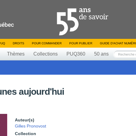
PUQ
DROITS
POUR COMMANDER
POUR PUBLIER
GUIDE D’ACHAT NUMÉR
Thèmes
Collections
PUQ360
50 ans
nes aujourd'hui
Auteur(s)
Gilles Pronovost
Collection