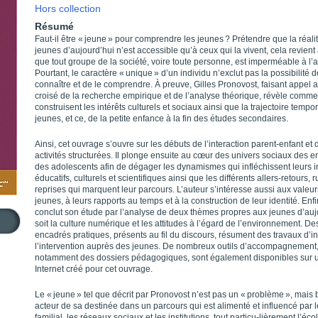
Hors collection
Résumé
Faut-il être « jeune » pour comprendre les jeunes ? Prétendre que la réali
jeunes d’aujourd’hui n’est accessible qu’à ceux qui la vivent, cela revient 
que tout groupe de la société, voire toute personne, est imperméable à l’
Pourtant, le caractère « unique » d’un individu n’exclut pas la possibilité d
connaître et de le comprendre. À preuve, Gilles Pronovost, faisant appel 
croisé de la recherche empirique et de l’analyse théorique, révèle comme
construisent les intérêts culturels et sociaux ainsi que la trajectoire tempo
jeunes, et ce, de la petite enfance à la fin des études secondaires.
Ainsi, cet ouvrage s’ouvre sur les débuts de l’interaction parent-enfant et 
activités structurées. Il plonge ensuite au cœur des univers sociaux des en
des adolescents afin de dégager les dynamismes qui infléchissent leurs i
éducatifs, culturels et scientifiques ainsi que les différents allers-retours, 
reprises qui marquent leur parcours. L’auteur s’intéresse aussi aux valeu
jeunes, à leurs rapports au temps et à la construction de leur identité. Enfin
conclut son étude par l’analyse de deux thèmes propres aux jeunes d’auj
soit la culture numérique et les attitudes à l’égard de l’environnement. De
encadrés pratiques, présents au fil du discours, résument des travaux d’in
l’intervention auprès des jeunes. De nombreux outils d’accompagnement
notamment des dossiers pédagogiques, sont également disponibles sur u
Internet créé pour cet ouvrage.
Le « jeune » tel que décrit par Pronovost n’est pas un « problème », mais 
acteur de sa destinée dans un parcours qui est alimenté et influencé par l
familial, les réseaux sociaux et les institutions, tout particu-lièrement l’éco