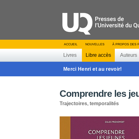
ACCUEIL
NOUVELLES
À PROPOS DES 
Livres
Libre accès
Auteurs
Merci Henri et au revoir!
Comprendre les jeu
Trajectoires, temporalités