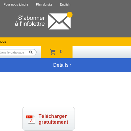
Pour nous joindre
Plan du site
English
IQUE
0
Détails ›
Télécharger
gratuitement