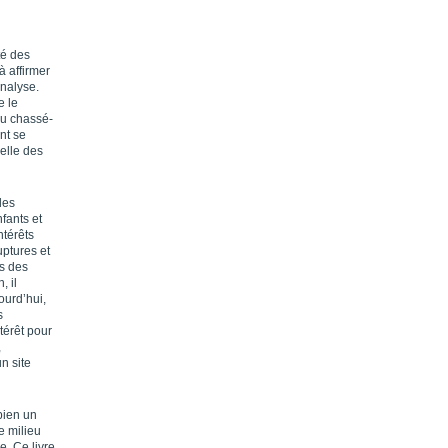
té des
à affirmer
analyse.
e le
au chassé-
nt se
relle des
des
fants et
ntérêts
ruptures et
rs des
, il
ourd’hui,
s
térêt pour
,
n site
bien un
e milieu
le. Ce livre