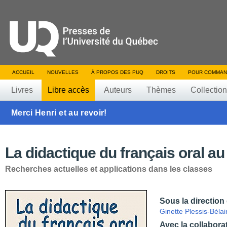
ACCUEIL
NOUVELLES
À PROPOS DES PUQ
DROITS
POUR COMMAN
Livres
Libre accès
Auteurs
Thèmes
Collectio
Merci Henri et au revoir!
La didactique du français oral a
Recherches actuelles et applications dans les classes
Sous la direction
Ginette Plessis-Bélai
Avec la collabora