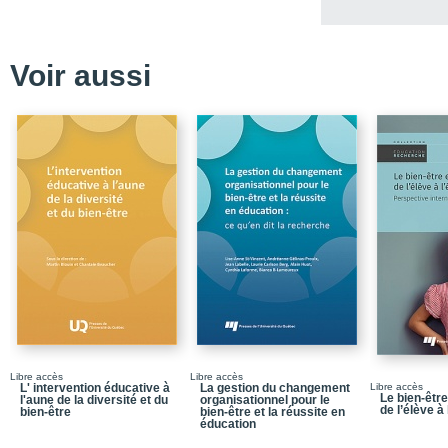
Chapitre 5_Regard sur 
d’enseignement au sec
l’école québécoise
Voir aussi
Partie 3_La place de l'
compétences développe
Chapitre 6_Approche di
l’enseignement
Chapitre 7_Le dévelop
en formation initiale
Chapitre 8_Le développ
langagières orales dans 
du Québec en Outaoua
Chapitre 9_L’évaluatio
formation à l’enseigne
Notices biographiques
Libre accès
Libre accès
L' intervention éducative à
La gestion du changement
Libre accès
Le bien-être
l'aune de la diversité et du
organisationnel pour le
de l’élève à 
bien-être
bien-être et la réussite en
éducation