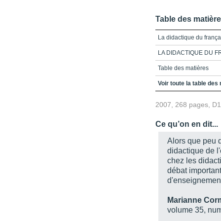
Table des matièr
La didactique du franç
LA DIDACTIQUE DU 
Table des matières
Introduction_La didact
Voir toute la table des
Partie 1_Les outils d'en
2007, 268 pages, D
relations ?
Chapitre 1_Enseignemen
Ce qu’on en dit...
au secondaire
Alors que peu d
Chapitre 2_Analyse com
didactique de l
moyens d'enseignement
chez les didact
Partie 2_L'oral pour ap
débat important 
connaissances ?
d'enseignement 
Chapitre 3_Oral et récit 
Marianne Cor
Chapitre 4_L'Oral réfle
volume 35, num
quatrième année prima
francophone