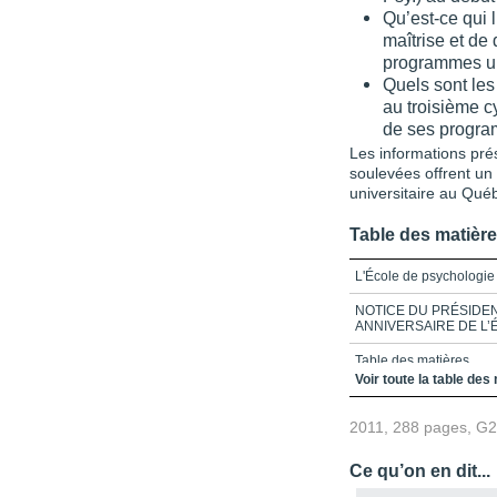
Qu’est-ce qui
maîtrise et de
programmes un
Quels sont les 
au troisième c
de ses progra
Les informations prés
soulevées offrent un 
universitaire au Qué
Table des matièr
L'École de psychologie
NOTICE DU PRÉSIDEN
ANNIVERSAIRE DE L
Table des matières
Voir toute la table des
Partie 1 - VICISSITU
L’UNIVERSITÉ LAVAL
2011, 288 pages, G
Avant-propos
Ce qu’on en dit...
Les débuts de l’enseign
l’Université Laval