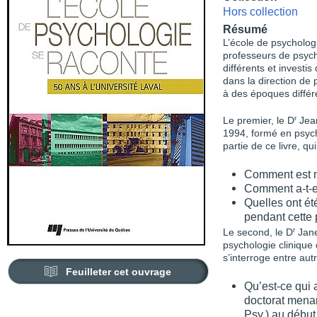
Hors collection
Résumé
L’école de psychologi
professeurs de psych
différents et investi
dans la direction de
à des époques différ
r
Le premier, le D
Jean
1994, formé en psych
partie de ce livre, 
Comment est n
Comment a-t-e
Quelles ont été
pendant cette 
r
Le second, le D
Jane
psychologie clinique 
s’interroge entre aut
Feuilleter cet ouvrage
Qu’est-ce qui 
doctorat menan
Psy.) au débu