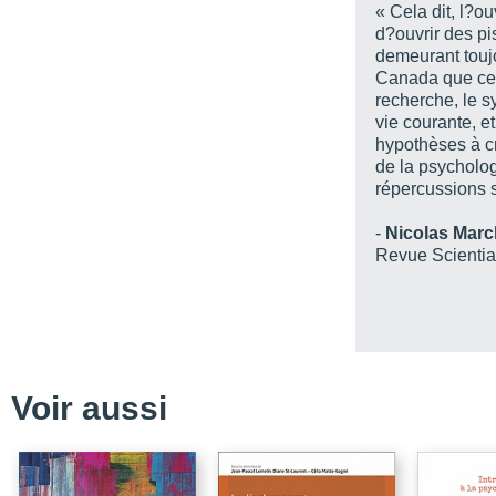
« Cela dit, l?o
d?ouvrir des pi
La psychologie à l’Écol
demeurant touj
De la psychothérapie à
Canada que ce 
recherche, le s
La fondation du Dépar
vie courante, et
Un Département de ps
hypothèses à c
de la psycholo
L’École de psychologie
répercussions su
Luttes pour des locaux
-
Nicolas Mar
Défis pour les prochai
Revue Scientia
Annexes
Partie 2 - LES QUEL
Avant-propos
Introduction
Voir aussi
La formation en psychol
La restructuration des 
programme de doctorat 
La formation en psychol