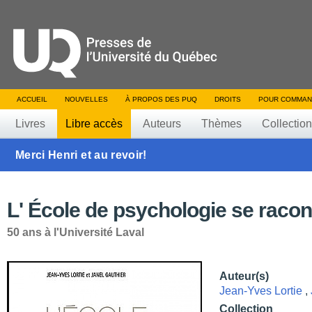
ACCUEIL
NOUVELLES
À PROPOS DES PUQ
DROITS
POUR COMMAN
Livres
Libre accès
Auteurs
Thèmes
Collectio
Merci Henri et au revoir!
L' École de psychologie se racon
50 ans à l'Université Laval
Auteur(s)
Jean-Yves Lortie
,
Collection