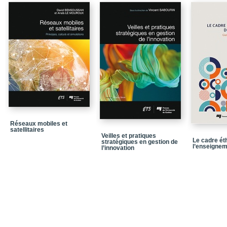
Les pommes et le pani
Le plan de la première 
Chapitre 1 / Une brève i
Conclusion
Chapitre 2 / Le corporat
professionnels
Conclusion
Chapitre 3 / L’évaluati
3.5 / La protection de l
Réseaux mobiles et
satellitaires
Conclusion
Veilles et pratiques
Le cadre éth
stratégiques en gestion de
l’enseigne
l’innovation
Chapitre 4 / Le statut 
Conclusion
Chapitre 5 / Le renforce
5.1 / Un bref aperçu d
Conclusion