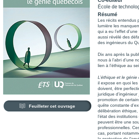
Co-éditeur
École de technolo
Résumé
Les récits entendus
lumière les manqueme
qui a eu l’effet d’u
aussi révélé des défa
des ingénieurs du Q
Dix ans après la pub
nous à l’abri d’une 
lien à l’éthique au se
L’éthique et le génie
il expose en quoi les
doivent, être perfect
juridique d’ingénieur
promotion de certains
quête constante d’ex
Feuilleter cet ouvrage
délibération éthique,
l’état des institution
peuvent être une sour
professionnelles. Ces
cas, portant notammen
la protection de l’e