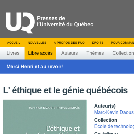
ACCUEIL
NOUVELLES
À PROPOS DES PUQ
DROITS
POUR COMMAN
Livres
Libre accès
Auteurs
Thèmes
Collectio
Merci Henri et au revoir!
L' éthique et le génie québécois
Auteur(s)
Marc-Kevin Daous
Collection
École de technolo