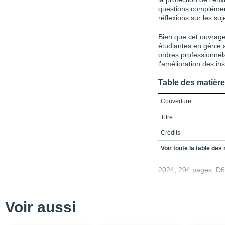
questions complément
réflexions sur les su
Bien que cet ouvrage
étudiantes en génie 
ordres professionnels
l’amélioration des in
Table des matièr
Couverture
Titre
Crédits
Remerciements
Voir toute la table des
Table des matières
2024, 294 pages, D
Liste des figures et tab
Liste des sigles et acr
Voir aussi
Partie I / L’éthique des