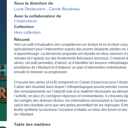
Sous la direction de
Lucie Deslauriers
,
Carole Boudreau
Avec la collaboration de
Collaborateurs
Collection
Hors collection
Résumé
Voici un outil d’évaluation des compétences en lecture et en écriture con
spécialement pour l’intervention auprès des jeunes étudiants adultes en di
d’apprentissage. La démarche proposée est répartie en deux séances d’
minutes et s’appuie sur des fondements théoriques reconnus. Composé 
séries, cet outil permettra, d’abord,
a
) d’identifier les besoins orthopédag
prioritaires de l’étudiant et d’élaborer un plan d’intervention individualisé,
ensuite
b
) mesurer sa progression.
Chacune des séries (A et B) comprend un Cahier d’exercices pour l’étudia
Cahier des résultats dans lequel l’orthopédagogue pourra prendre conn
des renseignements sur l’objectif visé et le matériel nécessaire au dérou
l’activité, en plus d’y consigner réponses et commentaires. Il y trouvera 
les corrigés des diverses tâches, les informations nécessaires à l’analyse
calcul des résultats ainsi que des grilles permettant de les regrouper. Enfi
feuille synthèse lui donnera l’occasion d’établir un bilan des forces et de
de l’étudiant.
Table des matières