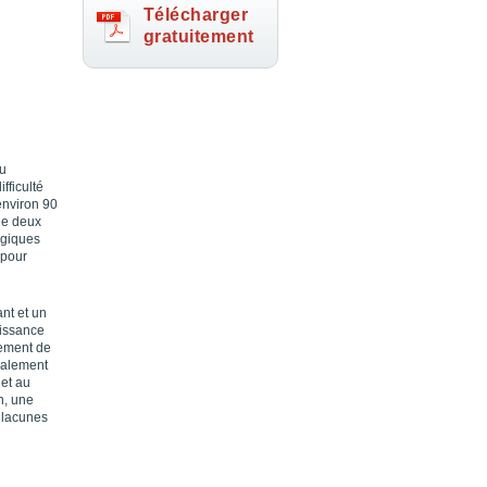
Télécharger
gratuitement
çu
fficulté
environ 90
de deux
ogiques
 pour
nt et un
aissance
lement de
également
 et au
n, une
s lacunes