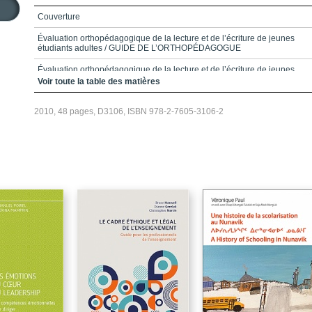
Couverture
Évaluation orthopédagogique de la lecture et de l’écriture de jeunes
étudiants adultes / GUIDE DE L’ORTHOPÉDAGOGUE
Évaluation orthopédagogique de la lecture et de l’écriture de jeunes
étudiants adultes / CAHIER DE L’ÉTUDIANT - OUTIL A
Voir toute la table des matières
Évaluation orthopédagogique de la lecture et de l’écriture de jeunes
étudiants adultes / CAHIER DES RÉSULTATS - OUTIL A
2010, 48 pages, D3106, ISBN 978-2-7605-3106-2
Évaluation orthopédagogique de la lecture et de l’écriture de jeunes
étudiants adultes / CAHIER DE L’ÉTUDIANT - OUTIL B
Évaluation orthopédagogique de la lecture et de l’écriture de jeunes
étudiants adultes / CAHIER DES RÉSULTATS - OUTIL B