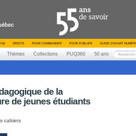
PUQ
DROITS
POUR COMMANDER
POUR PUBLIER
GUIDE D’ACHAT NUMÉR
Thèmes
Collections
PUQ360
50 ans
dagogique de la
ture de jeunes étudiants
s cahiers