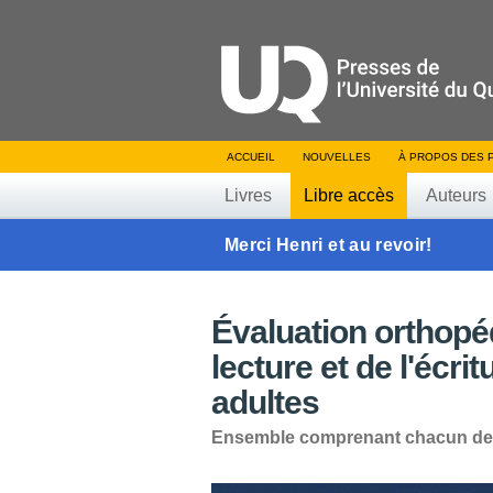
ACCUEIL
NOUVELLES
À PROPOS DES 
Livres
Libre accès
Auteurs
Merci Henri et au revoir!
Évaluation orthopé
lecture et de l'écri
adultes
Ensemble comprenant chacun de