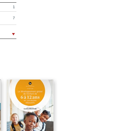
1
7
51
91
183
219