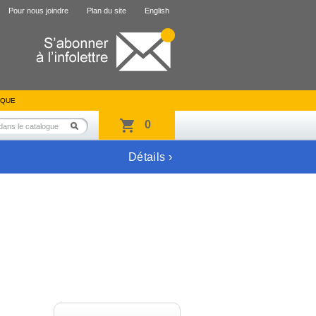
Pour nous joindre
Plan du site
English
IQUE
0
Détails ›