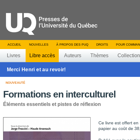
ACCUEIL
NOUVELLES
À PROPOS DES PUQ
DROITS
POUR COMMAN
Livres
Libre accès
Auteurs
Thèmes
Collectio
Merci Henri et au revoir!
NOUVEAUTÉ
Formations en interculturel
Éléments essentiels et pistes de réflexion
Ce livre est offert e
papier au coût de 38