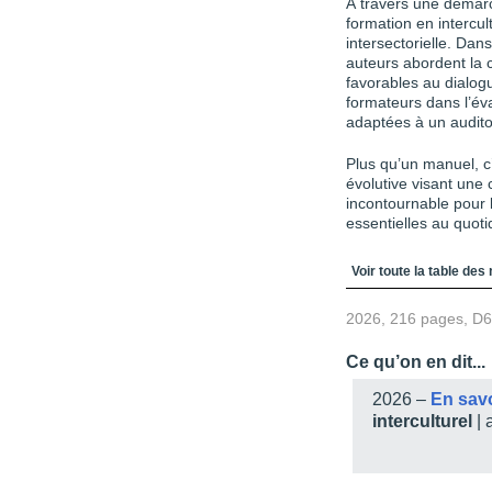
À travers une démarc
formation en intercul
intersectorielle. Dans 
auteurs abordent la c
favorables au dialogu
formateurs dans l’éva
adaptées à un audito
Plus qu’un manuel, c’
évolutive visant une 
incontournable pour
essentielles au quoti
Table des matièr
Voir toute la table des
2026, 216 pages, D
Ce qu’on en dit...
2026 –
En sav
interculturel
| 