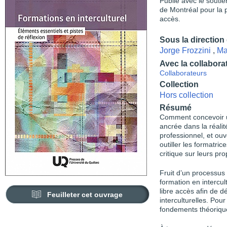
Publié avec le soutie
de Montréal pour la 
accès.
Sous la direction
Jorge Frozzini
,
Ma
Avec la collabora
Collaborateurs
Collection
Hors collection
Résumé
Comment concevoir une
ancrée dans la réali
professionnel, et ou
outiller les formatric
critique sur leurs pr
Fruit d’un processus 
formation en intercult
libre accès afin de 
Feuilleter cet ouvrage
interculturelles. Pou
fondements théorique