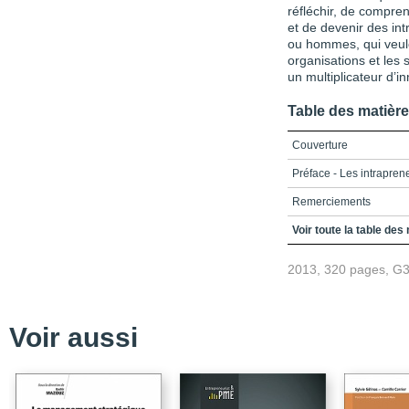
réfléchir, de compren
et de devenir des in
ou hommes, qui veulen
organisations et les 
un multiplicateur d’i
Table des matièr
Couverture
Préface - Les intrapren
Remerciements
Préambule - La présenc
Voir toute la table des
Avant-propos
2013, 320 pages, G
Table des matières
Introduction - L’intrapr
Voir aussi
Les études de cas
L’intrapreneure, l’innov
caractéristiques des in