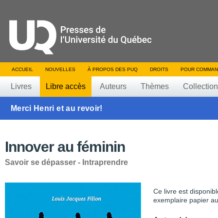
ACCUEIL
NOUVELLES
À PROPOS DES PUQ
DROITS
POUR COMMAN
Livres
Libre accès
Auteurs
Thèmes
Collectio
Merci Henri et au revoir!
Innover au féminin
Savoir se dépasser - Intraprendre
Ce livre est disponib
exemplaire papier au