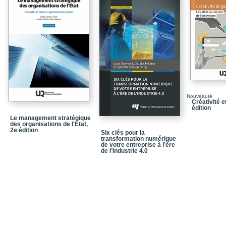
Des questions à explor
Chapitre 1 - Brève initia
pratique de l’innovatio
Qu’est-ce que l’intrapre
Les intrapreneures : de
L’intrapreneuriat et le
d’intrapreneure
Le système d’activités i
Nouveauté
Créativité e
édition
Les compétences et la pr
Le management stratégique
des organisations de l'État,
Comprendre et contrer l
2e édition
Six clés pour la
système immunitaire3o
transformation numérique
de votre entreprise à l’ère
La préparation à l’actio
de l’industrie 4.0
Qu’est-ce que l’entrepr
Les environnements org
intrapreneuriale
Les soutiens aux activi
Pourquoi l’intrapreneuria