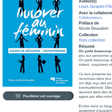
Auteur(s)
Louis Jacques Fili
Avec la collabora
Collaborateurs
Préface de
Nicole Beaudoin
Collection
Hors collection
Résumé
On parle beaucoup 
peu aux personnes qui
On parle beaucoup d
initient, conçoivent e
Ce livre présente les
reconnues dans leur m
ont déjà reçu des pri
éventuellement. Elles
œuvrent dans des dom
Feuilleter cet ouvrage
appris par elles-mêm
Écrites dans un lang
seulement d’acquérir 