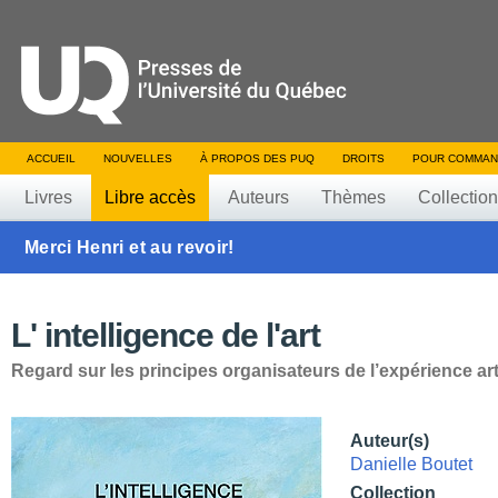
ACCUEIL
NOUVELLES
À PROPOS DES PUQ
DROITS
POUR COMMAN
Livres
Libre accès
Auteurs
Thèmes
Collectio
Merci Henri et au revoir!
L' intelligence de l'art
Regard sur les principes organisateurs de l’expérience art
Auteur(s)
Danielle Boutet
Collection