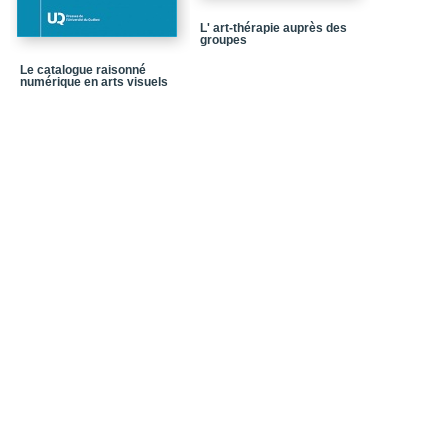
PARTIE 3 / L’esprit et 
L' art-thérapie auprès des
groupes
Chapitre 6 / Des champ
Le catalogue raisonné
Chapitre 7 / L’esprit cré
numérique en arts visuels
Références
Bibliographie (livres, ar
Œuvres d’art, films, exp
Dans la même collecti
Quatrième de couvertu