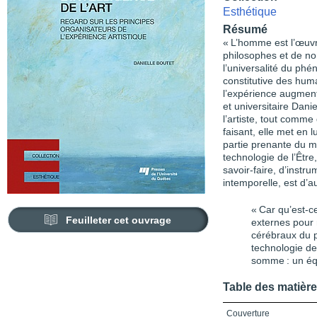
Esthétique
Résumé
« L’homme est l’œuvr
philosophes et de nomb
l’univer­salité du phé
constitutive des huma
l’expérience augmenté
et universitaire Dani
l’artiste, tout comme
faisant, elle met en 
partie prenante du m
technologie de l’Être
savoir-faire, d’instru
intemporelle, est d’
« Car qu’est-c
Feuilleter cet ouvrage
externes pour 
cérébraux du 
technologie de
somme : un équ
Table des matièr
Couverture