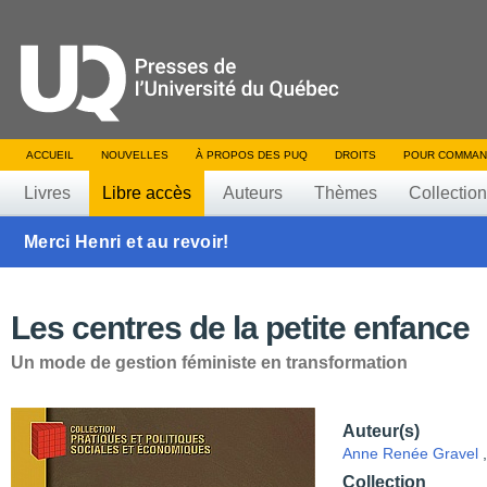
ACCUEIL
NOUVELLES
À PROPOS DES PUQ
DROITS
POUR COMMAN
Livres
Libre accès
Auteurs
Thèmes
Collectio
Merci Henri et au revoir!
Les centres de la petite enfance
Un mode de gestion féministe en transformation
Auteur(s)
Anne Renée Gravel
Collection