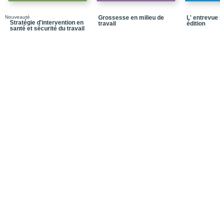
Bibliographie
Nouveauté
Grossesse en milieu de
L' entrevue 
Notices biographiques
Stratégie d'intervention en
travail
édition
santé et sécurité du travail
Table des matières