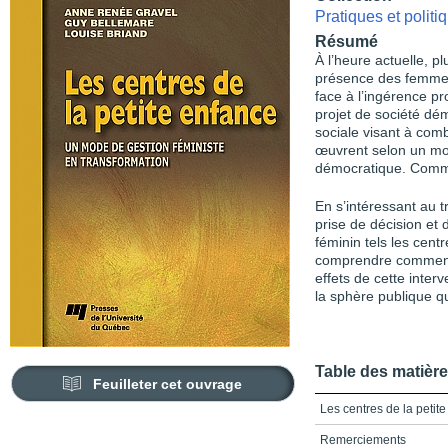
Pratiques et polit
Résumé
À l’heure actuelle, p
présence des femmes,
face à l’ingérence pr
projet de société dém
sociale visant à comb
œuvrent selon un mod
démocratique. Commen
En s’intéressant au t
prise de décision et
féminin tels les cent
comprendre comment 
effets de cette interv
la sphère publique q
Table des matièr
Feuilleter cet ouvrage
Les centres de la petit
Remerciements