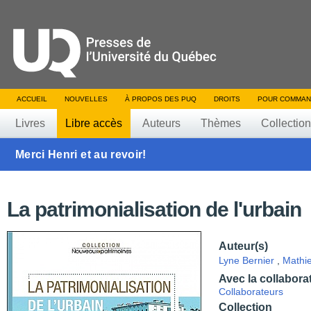
ACCUEIL
NOUVELLES
À PROPOS DES PUQ
DROITS
POUR COMMAN
Livres
Libre accès
Auteurs
Thèmes
Collectio
Merci Henri et au revoir!
La patrimonialisation de l'urbain
Auteur(s)
Lyne Bernier
,
Mathi
Avec la collabora
Collaborateurs
Collection