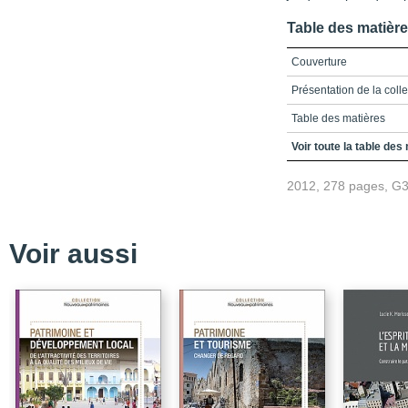
Table des matièr
Couverture
Présentation de la coll
Table des matières
Introduction
Voir toute la table des
Chapitre 1 - Hologramm
2012, 278 pages, G
du Chili
Résumé
Qu’est-ce qu’une animi
Voir aussi
Animitas au Chili
La religiosité populaire 
Les animitas en tant q
imprévue
Polyvalence des animita
holographique