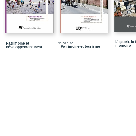
Image « en vie » de la 
Animitas comme patrimo
Conclusion
Chapitre 2 - Patrimonial
Lecture plurielle des 
L' esprit, la
Résumé
Patrimoine et
Nouveauté
mémoire
Patrimoine et tourisme
développement local
La médina, un territoire
La médina des mécènes e
de mémoire
Une patrimonialisation 
« petit patrimoine habit
Conclusion
Bibliographie complém
Chapitre 3 - Quelle pat
La conversion des églis
Résumé
Encadrement juridique