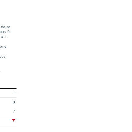
tat, se
e possède
été ».
jeux
ique
.
1
3
7
11
21