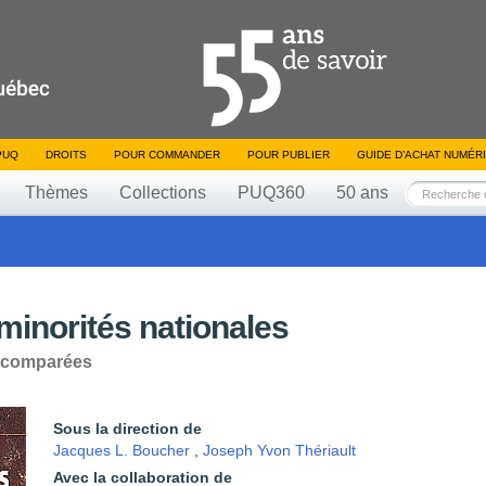
PUQ
DROITS
POUR COMMANDER
POUR PUBLIER
GUIDE D’ACHAT NUMÉR
Thèmes
Collections
PUQ360
50 ans
 minorités nationales
s comparées
Sous la direction de
Jacques L. Boucher
,
Joseph Yvon Thériault
Avec la collaboration de