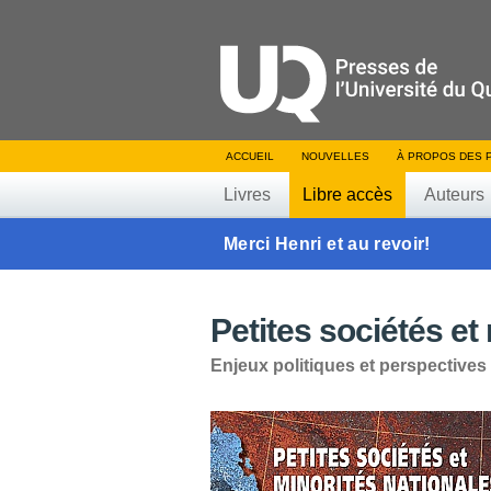
ACCUEIL
NOUVELLES
À PROPOS DES 
Livres
Libre accès
Auteurs
Merci Henri et au revoir!
Petites sociétés et
Enjeux politiques et perspective