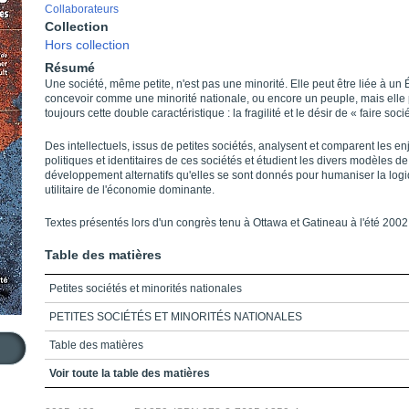
Collaborateurs
Collection
Hors collection
Résumé
Une société, même petite, n'est pas une minorité. Elle peut être liée à un É
concevoir comme une minorité nationale, ou encore un peuple, mais ell
toujours cette double caractéristique : la fragilité et le désir de « faire soci
Des intellectuels, issus de petites sociétés, analysent et comparent les en
politiques et identitaires de ces sociétés et étudient les divers modèles de
développement alternatifs qu'elles se sont donnés pour humaniser la log
utilitaire de l'économie dominante.
Textes présentés lors d'un congrès tenu à Ottawa et Gatineau à l'été 2002
Table des matières
Petites sociétés et minorités nationales
PETITES SOCIÉTÉS ET MINORITÉS NATIONALES
Table des matières
Préambule_Cosmopolitisme et petites sociétés
Voir toute la table des matières
Présentation_Petites sociétés et minorités nationales