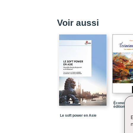
Voir aussi
Économie du
édition
Le soft power en Asie
E
n