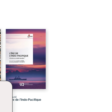
29
31
47
69
87
99
101
117
131
153
171
Nouveauté
189
L' ère de l'Indo-Pacifique
191