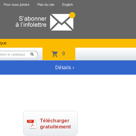
Pour nous joindre
Plan du site
English
IQUE
0
Détails ›
Télécharger
gratuitement