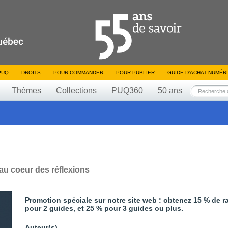
PUQ
DROITS
POUR COMMANDER
POUR PUBLIER
GUIDE D’ACHAT NUMÉR
Thèmes
Collections
PUQ360
50 ans
 au coeur des réflexions
Promotion spéciale sur notre site web : obtenez 15 % de r
pour 2 guides, et 25 % pour 3 guides ou plus.
Auteur(s)