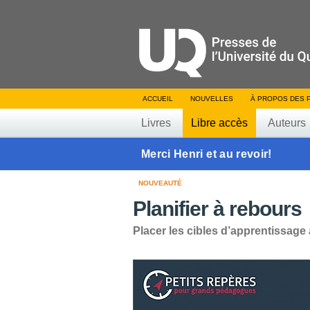
ACCUEIL
NOUVELLES
À PROPOS DES 
Livres
Libre accès
Auteurs
Merci Henri et au revoir!
NOUVEAUTÉ
Planifier à rebours
Placer les cibles d’apprentissage