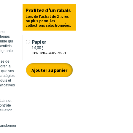
iser
 temps
guide qui
sentiels
eignante
ise de
orer la
e que vos
stratégies
quis et
ificatives
lairs et
ontrôle
aluation,
.
transformer