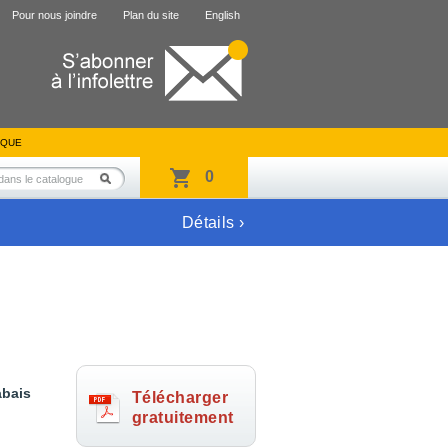
Pour nous joindre
Plan du site
English
IQUE
0
Détails ›
abais
Télécharger
gratuitement