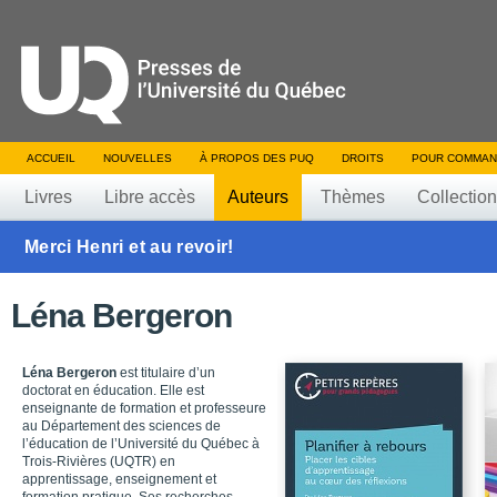
ACCUEIL
NOUVELLES
À PROPOS DES PUQ
DROITS
POUR COMMAN
Livres
Libre accès
Auteurs
Thèmes
Collectio
Merci Henri et au revoir!
Léna Bergeron
Léna Bergeron
est titulaire d’un
doctorat en éducation. Elle est
enseignante de formation et professeure
au Département des sciences de
l’éducation de l’Université du Québec à
Trois-Rivières (UQTR) en
apprentissage, enseignement et