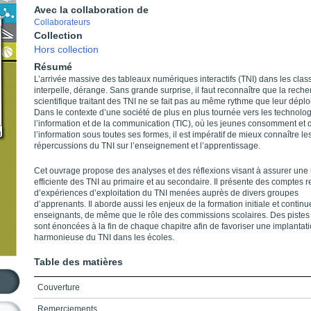
Avec la collaboration de
Collaborateurs
Collection
Hors collection
Résumé
L’arrivée massive des tableaux numériques interactifs (TNI) dans les class
interpelle, dérange. Sans grande surprise, il faut reconnaître que la rech
scientifique traitant des TNI ne se fait pas au même rythme que leur dépl
Dans le contexte d’une société de plus en plus tournée vers les technolo
l’information et de la communication (TIC), où les jeunes consomment et d
l’information sous toutes ses formes, il est impératif de mieux connaître le
répercussions du TNI sur l’enseignement et l’apprentissage.
Cet ouvrage propose des analyses et des réflexions visant à assurer une u
efficiente des TNI au primaire et au secondaire. Il présente des comptes 
d’expériences d’exploitation du TNI menées auprès de divers groupes
d’apprenants. Il aborde aussi les enjeux de la formation initiale et contin
enseignants, de même que le rôle des commissions scolaires. Des pistes 
sont énoncées à la fin de chaque chapitre afin de favoriser une implantat
harmonieuse du TNI dans les écoles.
Table des matières
Couverture
Remerciements