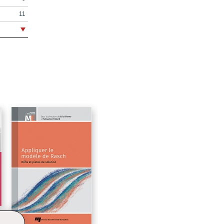
11
19
21
25
27
e
29
43
57
t
s
59
79
e