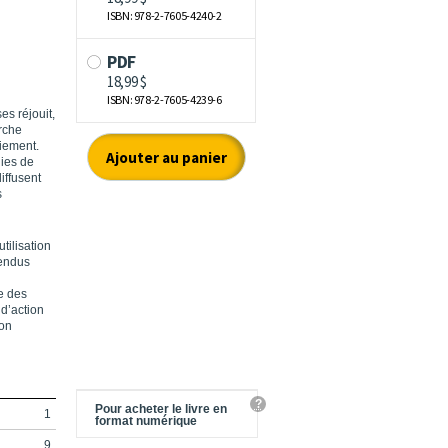
es réjouit,
erche
oiement.
gies de
iffusent
s
tilisation
rendus
ue des
d’action
ion
?
Pour acheter le livre en
1
format numérique
9