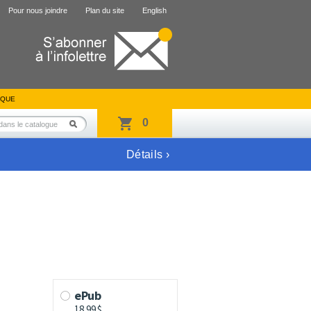
Pour nous joindre
Plan du site
English
IQUE
0
Détails ›