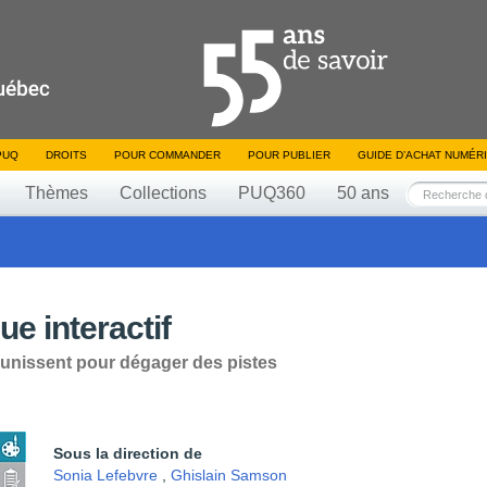
PUQ
DROITS
POUR COMMANDER
POUR PUBLIER
GUIDE D’ACHAT NUMÉR
Thèmes
Collections
PUQ360
50 ans
e interactif
'unissent pour dégager des pistes
Sous la direction de
Sonia Lefebvre
,
Ghislain Samson