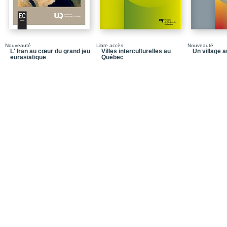
Chapitre 8 : Le présiden
Chapitre 9 : Les médias
Chapitre 10 : Le préside
Nouveauté
Libre accès
Nouveauté
Chapitre 11 : Les symb
L' Iran au cœur du grand jeu
Villes interculturelles au
Un village 
eurasiatique
Québec
Épilogue : Les instrume
À propos des auteurs
Index