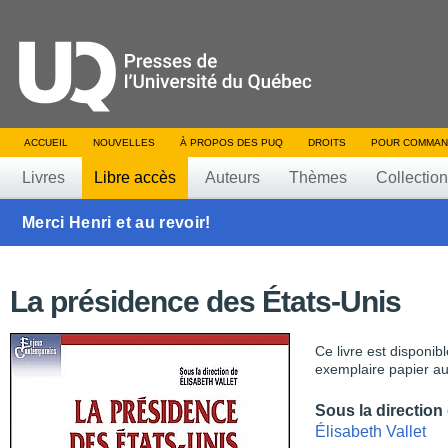
ACCUEIL
NOUVELLES
À PROPOS DES PUQ
DROITS
POUR COMMAN
Livres
Libre accès
Auteurs
Thèmes
Collectio
Merci Henri et au revoir!
La présidence des États-Unis
Ce livre est disponib
exemplaire papier au
Sous la direction
Élisabeth Vallet